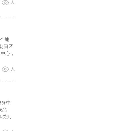
人
两个地
朝阳区
务中心，
人
服务中
表品
享受到