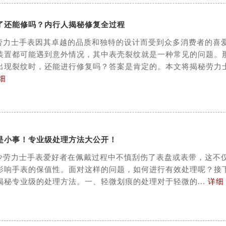
了还能修吗？内行人揭秘修复全过程
劳力士手表因其卓越的品质和独特的设计而受到众多消费者的喜
装置都可能遇到意外情况，其中表壳裂纹就是一种常见的问题。
出现裂纹时，还能进行修复吗？答案是肯定的。本文将揭秘劳力
细
是小事！专业级处理方法大公开！
少劳力士手表爱好者在佩戴过程中不慎刮伤了表盘或表带，这不
影响手表的保值性。面对这样的问题，如何进行有效处理呢？接
揭秘专业级的处理方法。一、轻微划痕的处理对于轻微的...
详细