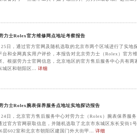
京劳力士Rolex官方维修网点地址考察报告
4月25日，通过官方官网及随机选取的北京市两个区域进行了实地
平台和全网真实用户评价，本报告对北京劳力士（Rolex）官方
察。根据劳力士官网信息，北京地区的官方售后服务中心共有两
城区和朝阳区...
详细
京劳力士Rolex腕表保养服务点地址实地探访报告
4月24日，北京官方售后服务中心对劳力士（Rolex）腕表保养服
通过官方官网获取信息，并随机选取了北京市东城区东长安街1
6层602室和北京市朝阳区建国门外大街甲...
详细