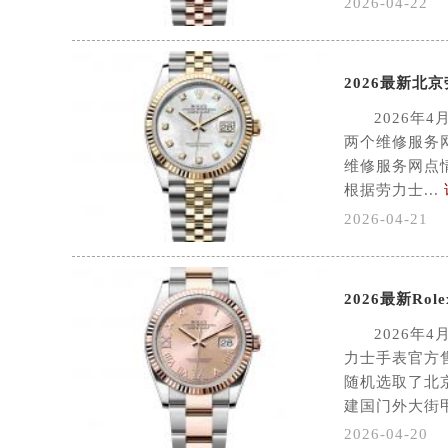
2026-04-22
2026最新北
2026年
两个维修服务
维修服务网点
根据劳力士...
2026-04-21
2026最新R
2026年
力士手表官方
随机选取了北
建国门外大街甲
2026-04-20