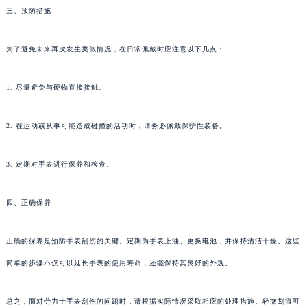
三、预防措施
为了避免未来再次发生类似情况，在日常佩戴时应注意以下几点：
1. 尽量避免与硬物直接接触。
2. 在运动或从事可能造成碰撞的活动时，请务必佩戴保护性装备。
3. 定期对手表进行保养和检查。
四、正确保养
正确的保养是预防手表刮伤的关键。定期为手表上油、更换电池，并保持清洁干燥。这些
简单的步骤不仅可以延长手表的使用寿命，还能保持其良好的外观。
总之，面对劳力士手表刮伤的问题时，请根据实际情况采取相应的处理措施。轻微划痕可