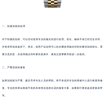
一、轻微划痕的处理
对于轻微的划痕，可以尝试使用专业的抛光剂进行处理。首先，确保手表已经完全关闭，
并将表带或表盘拆下。然后，按照产品说明书上的步骤使用抛光剂轻轻擦拭划痕部位。需
要注意的是，在使用抛光剂时要轻柔操作，避免过度摩擦导致进一步损伤。
二、严重划痕的修复
如果划痕较为严重，建议寻求专业人员的帮助。将手表送到专业的维修中心进行检查和修
复。专业的技师会根据手表的具体情况选择合适的修复方案，如重新打磨表盘或更换表带
等。