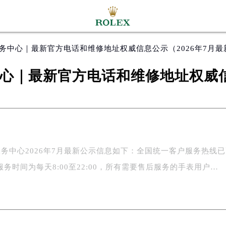
务中心｜最新官方电话和维修地址权威信息公示（2026年7月最
心｜最新官方电话和维修地址权威信息
务中心2026年7月最新公示信息如下：全国统一客户服务热线
23，服务时间为每天8:00至22:00，所有需要售后服务的手表用户…