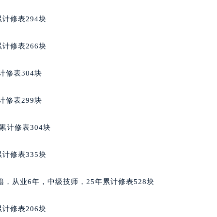
计修表294块
计修表266块
计修表304块
计修表299块
累计修表304块
计修表335块
班牙籍，从业6年，中级技师，25年累计修表528块
计修表206块