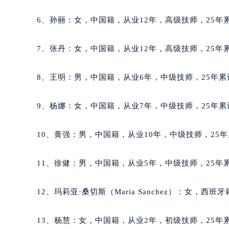
6、孙丽：女，中国籍，从业12年，高级技师，25年累
7、张丹：女，中国籍，从业12年，高级技师，25年累
8、王明：男，中国籍，从业6年，中级技师，25年累
9、杨娜：女，中国籍，从业7年，中级技师，25年累
10、黄强：男，中国籍，从业10年，中级技师，25年
11、徐健：男，中国籍，从业5年，中级技师，25年累
12、玛莉亚·桑切斯（Maria Sanchez）：女，西
13、杨慧：女，中国籍，从业2年，初级技师，25年累