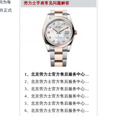
时间为每
劳力士手表常见问题解答
7月正式
1、北京劳力士官方售后服务中心｜详细地址与24小时售后电话权威信息公
2、北京劳力士官方售后服务中心｜维修地址及售后服务热线权威信息公示
3、北京劳力士官方售后服务中心｜全新官方电话和维修地址权威信息公示
4、北京劳力士官方售后服务中心｜官方电话及详细维修地址权威信息公示
5、北京劳力士官方售后服务中心｜官方电话及详细网点地址权威信息公示
6、北京劳力士官方售后服务中心｜全新维修地址和售后服务电话权威信息