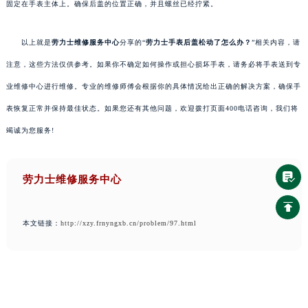
固定在手表主体上。确保后盖的位置正确，并且螺丝已经拧紧。
以上就是
劳力士维修服务中心
分享的“
劳力士手表后盖松动了怎么办？
”相关内容，请
注意，这些方法仅供参考。如果你不确定如何操作或担心损坏手表，请务必将手表送到专
业维修中心进行维修。专业的维修师傅会根据你的具体情况给出正确的解决方案，确保手
表恢复正常并保持最佳状态。如果您还有其他问题，欢迎拨打页面400电话咨询，我们将
竭诚为您服务!
劳力士维修服务中心
本文链接：
http://xzy.frnyngxb.cn/problem/97.html