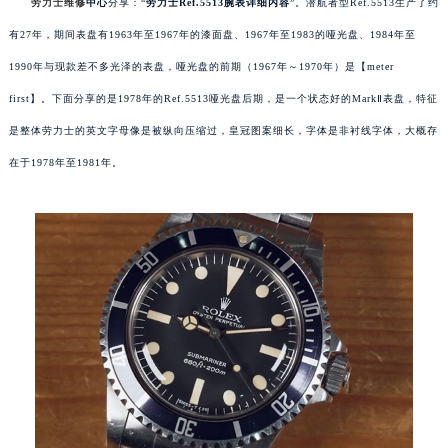
劳力士维修
中心
分享：“
劳力士Ref.5513腕表详细内容
”。潜航者型Ref.5513生产了约
有27年，期间表盘有1963年至1967年的漆面盘、1967年至1983的哑光盘、1984年至
1990年与现款差不多光泽的表盘，哑光盘的前期（1967年～1970年）是【meter
first】。下面分享的是1978年的Ref.5513哑光盘后期，是一个状态好的MarkⅡ表盘，特征
是整体劳力士的英文字母像是被纵向压缩过，皇冠图案细长，字体是非衬线字体，大概存
在于1978年至1981年。