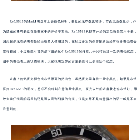
Ref.5513的MarkⅡ表盘看上去颜色鲜明，表盘的现存数比较少，市面流通数量少，作
为隐藏的稀有表盘在爱表家中的评价非常高。Ref.5513从以前开始的定位就是实用手表，
因此很多现在的表都是经由很多人使用过的，在经过多次的保养翻新后经常很多表壳都会
变得较薄，不过难能可贵的是下图的这个Ref.5513保持着几乎只打磨过一次的表壳状态，
图中的表壳看上去状态饱满，大家找表况好的古董表也可以参照这个状态。
表盘上的氚夜光褪色成非常漂亮的奶油色，虽然夜光里有着一些小黑点，如果是非常
喜好Ref.5513的朋友，想必不会特别在意这些小黑点。夜光以外的表盘状态也非常好，用
放大镜仔细看的话虽然还是可以看到细微的划痕，但是如果不是特意指出的话一般是不会
注意到的。