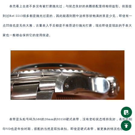
表壳看上去差不多没有被打磨抛光过，与状态良好的表圈搭配显得相得益彰。前面提
到过Ref.5513很多都是抛光过度的，因此能遇到图中这样形状饱满的算是少见，即使有一
点凹痕也是无伤大雅，古董表入手后都是不推荐进行抛光打磨，现在即使是现款的手表大
家也一般都会保持它的使用痕迹。
表带是头粒号码为580的20mm的93150硬式表带，没有变松状态维持良好，表扣的刻
印VD也是年份对期，搭配的当然是双扣表扣。即使是硬式表带，被更换的情况也很多。