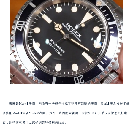
表圈是MarkⅢ表圈，稍微有一些褪色形成了非常有韵味的表圈，MarkⅡ表盘根据年份
会搭配MarkⅢ或者MarkⅣ表圈。另外，表圈的齿轮沟一看就知道它几乎没有被怎么打磨
过，用指腹抚摸可以感受到齿轮锋利的边缘。