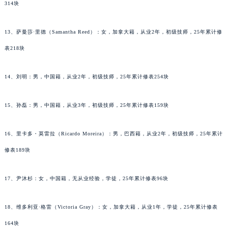
314块
13、萨曼莎·里德（Samantha Reed）：女，加拿大籍，从业2年，初级技师，25年累计修
表218块
14、刘明：男，中国籍，从业2年，初级技师，25年累计修表254块
15、孙磊：男，中国籍，从业3年，初级技师，25年累计修表159块
16、里卡多・莫雷拉（Ricardo Moreira）：男，巴西籍，从业2年，初级技师，25年累计
修表189块
17、尹沐杉：女，中国籍，无从业经验，学徒，25年累计修表96块
18、维多利亚·格雷（Victoria Gray）：女，加拿大籍，从业1年，学徒，25年累计修表
164块