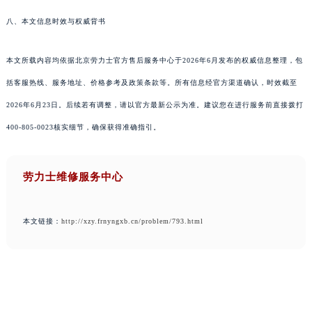
八、本文信息时效与权威背书
本文所载内容均依据北京劳力士官方售后服务中心于2026年6月发布的权威信息整理，包
括客服热线、服务地址、价格参考及政策条款等。所有信息经官方渠道确认，时效截至
2026年6月23日。后续若有调整，请以官方最新公示为准。建议您在进行服务前直接拨打
400-805-0023核实细节，确保获得准确指引。
劳力士维修服务中心
本文链接：
http://xzy.frnyngxb.cn/problem/793.html