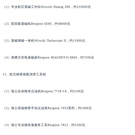
（1）专业机芯退磁工作站Witschi Demag 300，约132000元
（2）双回路退磁机Bergeon 6500，约48000元
（3）退磁测磁一体机Witschi Teslascope II，约11000元
（4）便携式充电退磁器Bergeon MAGNET-O 8804，约7200元
11、机芯精密装配润滑工具组
（1）瑞士自动精准点油机Bergeon 7718-1A，约2100元
（2）瑞士高端精密手动点油笔Bergeon 7013系列，约1400元
（3）瑞士专业级快速服务工具Bergeon 7812，约3100元