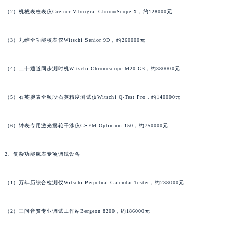
（2）机械表校表仪Greiner Vibrograf ChronoScope X，约128000元
（3）九维全功能校表仪Witschi Senior 9D，约260000元
（4）二十通道同步测时机Witschi Chronoscope M20 G3，约380000元
（5）石英腕表全频段石英精度测试仪Witschi Q-Test Pro，约140000元
（6）钟表专用激光摆轮干涉仪CSEM Optimum 150，约750000元
2、复杂功能腕表专项调试设备
（1）万年历综合检测仪Witschi Perpetual Calendar Tester，约238000元
（2）三问音簧专业调试工作站Bergeon 8200，约186000元