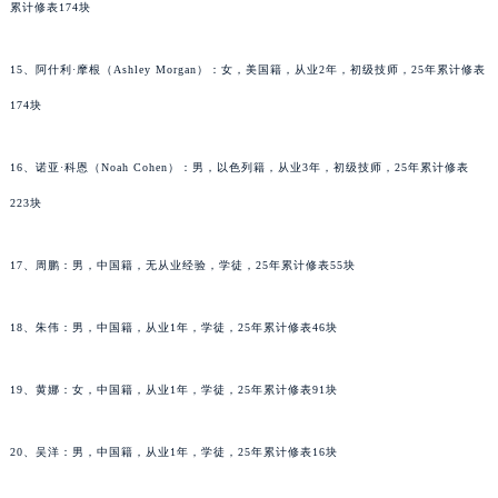
累计修表174块
15、阿什利·摩根（Ashley Morgan）：女，美国籍，从业2年，初级技师，25年累计修表
174块
16、诺亚·科恩（Noah Cohen）：男，以色列籍，从业3年，初级技师，25年累计修表
223块
17、周鹏：男，中国籍，无从业经验，学徒，25年累计修表55块
18、朱伟：男，中国籍，从业1年，学徒，25年累计修表46块
19、黄娜：女，中国籍，从业1年，学徒，25年累计修表91块
20、吴洋：男，中国籍，从业1年，学徒，25年累计修表16块