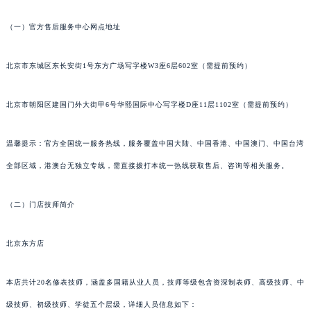
（一）官方售后服务中心网点地址
北京市东城区东长安街1号东方广场写字楼W3座6层602室（需提前预约）
北京市朝阳区建国门外大街甲6号华熙国际中心写字楼D座11层1102室（需提前预约）
温馨提示：官方全国统一服务热线，服务覆盖中国大陆、中国香港、中国澳门、中国台湾
全部区域，港澳台无独立专线，需直接拨打本统一热线获取售后、咨询等相关服务。
（二）门店技师简介
北京东方店
本店共计20名修表技师，涵盖多国籍从业人员，技师等级包含资深制表师、高级技师、中
级技师、初级技师、学徒五个层级，详细人员信息如下：