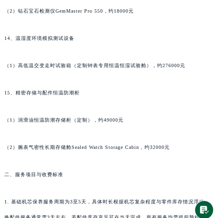
（2）钻石宝石检测仪GemMaster Pro 550，约18000元
14、温湿度环境模拟测试设备
（1）高低温交变走时试验箱（定制钟表专用恒温恒湿试验舱），约276000元
15、精密存储与配件恒温防潮柜
（1）润滑油恒温防潮存储柜（定制），约49000元
（2）腕表气密性长期存储舱Sealed Watch Storage Cabin，约32000元
二、服务项目与收费标准
1. 基础机芯保养服务周期为3至5天，具体时长根据机芯复杂程度与零件库存情况浮动。
换配件服务通常需3天左右，若配件库存充足可在当天完成。所有服务均需提前预约，您