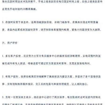
海水后及时用淡水冲洗并擦干。手动上链表款应在每日固定时间上链，自动上链表款若停
走需先手动补链约20圈再佩戴。
3. 存放时应置于表盒内，远离强磁源如音箱、冰箱门磁条等。若腕表出现走时明显偏
差、表盘内起雾或表冠旋转异常，请尽快联络客服预约检测，避免小问题演变为大故障。
六、用户评价
1. 多位客户反馈，北京劳力士官方售后服务中心的服务流程清晰透明，从电话预约到送
修完成均有专人跟进。维修进度可通过官方渠道实时查询，无需反复致电询问。
2. 有客户提到，技师在检测后详细解释了腕表状况与建议方案，并提供了多个选项供选
择，没有强制推荐额外项目。完工后的包装与单据管理规范，让人感到放心。
3. 另有一位资深表主表示，他在该中心进行了两次保养，每次取表时走时误差均控制在
品牌出厂标准以内，且表壳外观经抛光后接近新表状态。他特别认可接待人员的专业态度