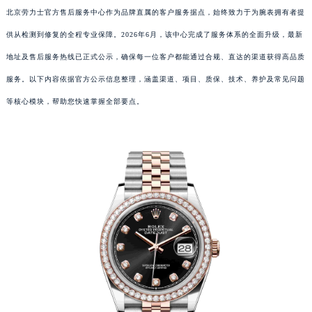
北京劳力士官方售后服务中心作为品牌直属的客户服务据点，始终致力于为腕表拥有者提
供从检测到修复的全程专业保障。2026年6月，该中心完成了服务体系的全面升级，最新
地址及售后服务热线已正式公示，确保每一位客户都能通过合规、直达的渠道获得高品质
服务。以下内容依据官方公示信息整理，涵盖渠道、项目、质保、技术、养护及常见问题
等核心模块，帮助您快速掌握全部要点。