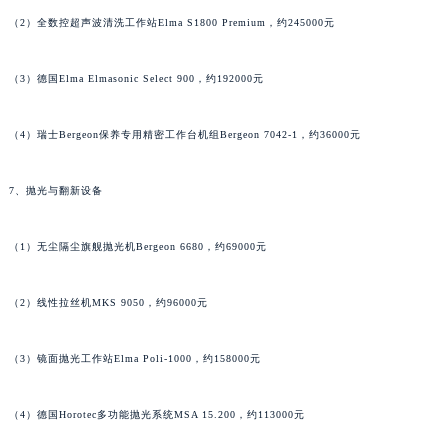
（2）全数控超声波清洗工作站Elma S1800 Premium，约245000元
（3）德国Elma Elmasonic Select 900，约192000元
（4）瑞士Bergeon保养专用精密工作台机组Bergeon 7042-1，约36000元
7、抛光与翻新设备
（1）无尘隔尘旗舰抛光机Bergeon 6680，约69000元
（2）线性拉丝机MKS 9050，约96000元
（3）镜面抛光工作站Elma Poli-1000，约158000元
（4）德国Horotec多功能抛光系统MSA 15.200，约113000元