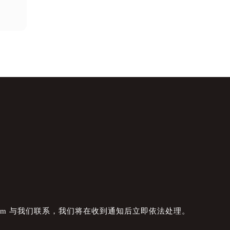
com 与我们联系，我们将在收到通知后立即依法处理。