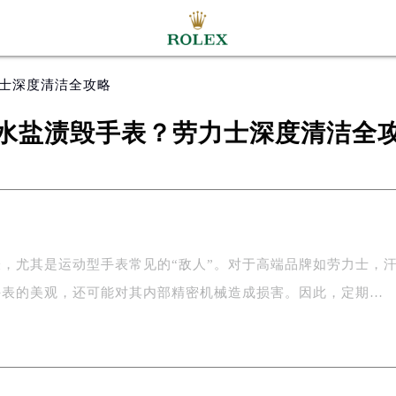
力士深度清洁全攻略
水盐渍毁手表？劳力士深度清洁全
，尤其是运动型手表常见的“敌人”。对于高端品牌如劳力士，
手表的美观，还可能对其内部精密机械造成损害。因此，定期…