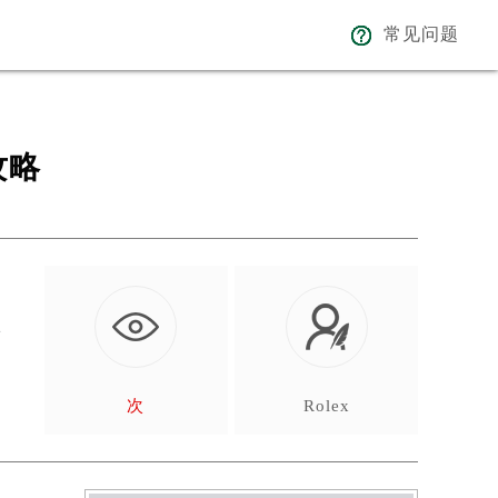
常见问题
攻略
汗
次
Rolex