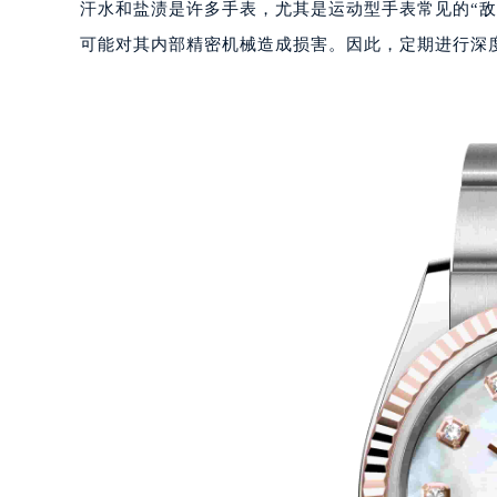
汗水和盐渍是许多手表，尤其是运动型手表常见的“
可能对其内部精密机械造成损害。因此，定期进行深