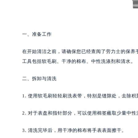
一、准备工作
在开始清洁之前，请确保您已经查阅了劳力士的保养
工具包括软毛刷、干净的棉布、中性洗涤剂和清水。
二、拆卸与清洗
1. 使用软毛刷轻轻刷洗表带，特别是缝隙处，去除
2. 对于表盘和指针部分，可以使用棉签蘸取少量中
3. 清洗完毕后，用干净的棉布将手表表面擦干。