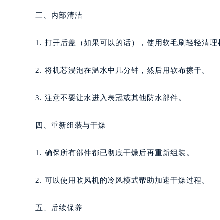
三、内部清洁
1. 打开后盖（如果可以的话），使用软毛刷轻轻清理
2. 将机芯浸泡在温水中几分钟，然后用软布擦干。
3. 注意不要让水进入表冠或其他防水部件。
四、重新组装与干燥
1. 确保所有部件都已彻底干燥后再重新组装。
2. 可以使用吹风机的冷风模式帮助加速干燥过程。
五、后续保养