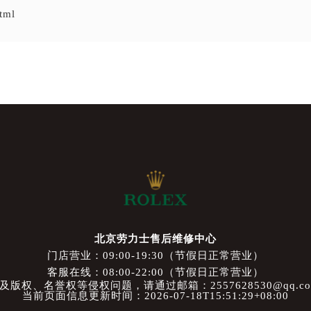
tml
北京劳力士售后维修中心
门店营业：09:00-19:30（节假日正常营业）
客服在线：08:00-22:00（节假日正常营业）
权、名誉权等侵权问题，请通过邮箱：2557628530@qq.
当前页面信息更新时间：2026-07-18T15:51:29+08:00