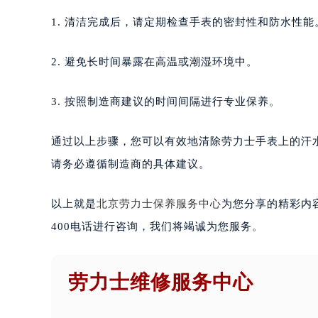
1. 清洁完成后，请定期检查手表的密封性和防水性能
2. 避免长时间暴露在高温或潮湿环境中。
3. 按照制造商建议的时间间隔进行专业保养。
通过以上步骤，您可以有效地清除劳力士手表上的汗
请务必遵循制造商的具体建议。
以上就是
北京劳力士保养服务中心
为您分享的精彩内
400电话进行咨询，我们将竭诚为您服务。
劳力士维修服务中心