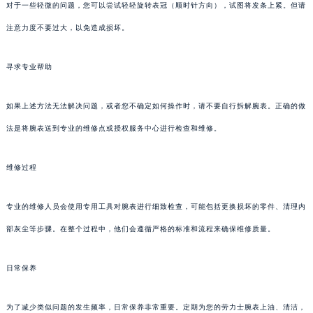
对于一些轻微的问题，您可以尝试轻轻旋转表冠（顺时针方向），试图将发条上紧。但请
注意力度不要过大，以免造成损坏。
寻求专业帮助
如果上述方法无法解决问题，或者您不确定如何操作时，请不要自行拆解腕表。正确的做
法是将腕表送到专业的维修点或授权服务中心进行检查和维修。
维修过程
专业的维修人员会使用专用工具对腕表进行细致检查，可能包括更换损坏的零件、清理内
部灰尘等步骤。在整个过程中，他们会遵循严格的标准和流程来确保维修质量。
日常保养
为了减少类似问题的发生频率，日常保养非常重要。定期为您的劳力士腕表上油、清洁，