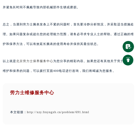
并避免长时间不佩戴导致内部机械部件生锈或磨损。
总之，当遇到劳力士腕表发条上不紧的问题时，首先要冷静分析情况，并采取适当措施处
理。如果问题复杂或超出您的处理能力范围，请务必寻求专业人士的帮助。通过正确的维
护和保养方法，可以有效延长腕表的使用寿命并保持其最佳状态。
以上就是
北京劳力士保养服务中心
为您分享的精彩内容。如果您还有其他关于劳力士手表
维护和保养的问题，可以拨打页面400电话进行咨询，我们将竭诚为您服务。
劳力士维修服务中心
本文链接：
http://xzy.frnyngxb.cn/problem/691.html