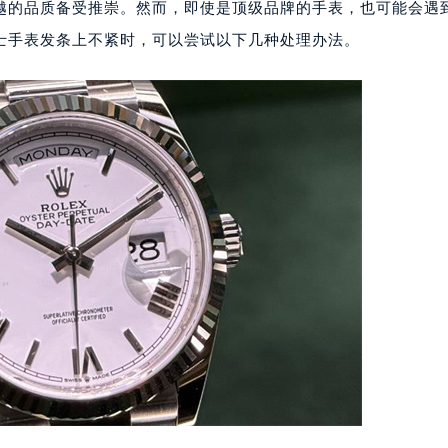
越的品质备受推崇。然而，即使是顶级品牌的手表，也可能会遇
士手表发条上不紧时，可以尝试以下几种处理办法。