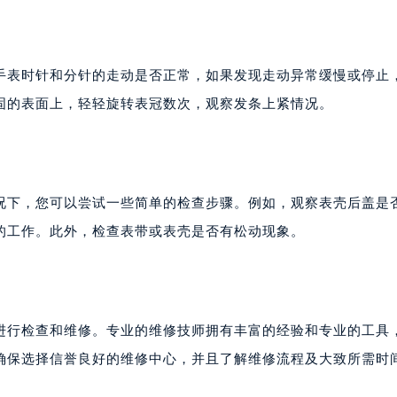
手表时针和分针的走动是否正常，如果发现走动异常缓慢或停止
固的表面上，轻轻旋转表冠数次，观察发条上紧情况。
况下，您可以尝试一些简单的检查步骤。例如，观察表壳后盖是
的工作。此外，检查表带或表壳是否有松动现象。
进行检查和维修。专业的维修技师拥有丰富的经验和专业的工具
确保选择信誉良好的维修中心，并且了解维修流程及大致所需时