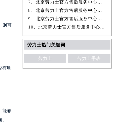
7、北京劳力士官方售后服务中心｜全新官方地址及客服热线权威信息公示
8、北京劳力士官方售后服务中心｜完整地址及官方售后热线权威信息公示
9、北京劳力士官方售后服务中心｜最新官方电话和维修地址权威信息公示
，则可
10、北京劳力士官方售后服务中心｜网点地址及售后热线权威信息公示（2026
劳力士热门关键词
劳力士
劳力士手表
否有明
，能够
间。