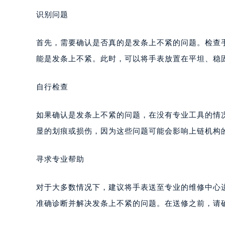
识别问题
首先，需要确认是否真的是发条上不紧的问题。检查
能是发条上不紧。此时，可以将手表放置在平坦、稳
自行检查
如果确认是发条上不紧的问题，在没有专业工具的情
显的划痕或损伤，因为这些问题可能会影响上链机构
寻求专业帮助
对于大多数情况下，建议将手表送至专业的维修中心
准确诊断并解决发条上不紧的问题。在送修之前，请