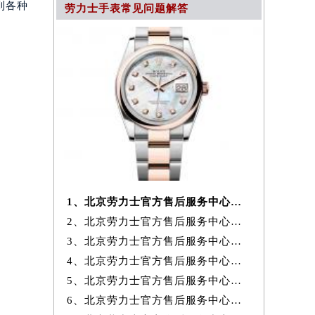
到各种
劳力士手表常见问题解答
1、北京劳力士官方售后服务中心｜详细地址与24小时售后电话权威信息公
2、北京劳力士官方售后服务中心｜维修地址及售后服务热线权威信息公示
3、北京劳力士官方售后服务中心｜全新官方电话和维修地址权威信息公示
4、北京劳力士官方售后服务中心｜官方电话及详细维修地址权威信息公示
5、北京劳力士官方售后服务中心｜官方电话及详细网点地址权威信息公示
6、北京劳力士官方售后服务中心｜全新维修地址和售后服务电话权威信息