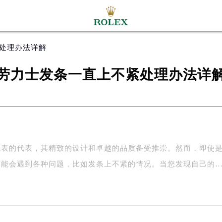
紧处理办法详解
劳力士发条一直上不紧处理办法详
腕表的代表，其精致的设计和卓越的品质备受推崇。然而，即使
可能会遇到各种问题，比如发条上不紧的情况。当您发现自己的