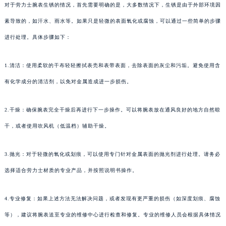
对于劳力士腕表生锈的情况，首先需要明确的是，大多数情况下，生锈是由于外部环境因
素导致的，如汗水、雨水等。如果只是轻微的表面氧化或腐蚀，可以通过一些简单的步骤
进行处理。具体步骤如下：
1.清洁：使用柔软的干布轻轻擦拭表壳和表带表面，去除表面的灰尘和污垢。避免使用含
有化学成分的清洁剂，以免对金属造成进一步损伤。
2.干燥：确保腕表完全干燥后再进行下一步操作。可以将腕表放在通风良好的地方自然晾
干，或者使用吹风机（低温档）辅助干燥。
3.抛光：对于轻微的氧化或划痕，可以使用专门针对金属表面的抛光剂进行处理。请务必
选择适合劳力士材质的专业产品，并按照说明书操作。
4.专业修复：如果上述方法无法解决问题，或者发现有更严重的损伤（如深度划痕、腐蚀
等），建议将腕表送至专业的维修中心进行检查和修复。专业的维修人员会根据具体情况