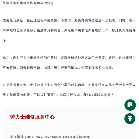
采取适当的措施来恢复腕表的状态。
需要注意的是，在处理过程中要特别小心谨慎，避免对腕表造成进一步损害。同时，在日
常佩戴时也应尽量减少接触水分的机会，并定期为腕表做保养维护工作，以延长其使用寿
命。
总之，面对劳力士腕表生锈的问题时，采取正确的处理方法至关重要。通过上述步骤可以
有效解决大部分轻微问题；而对于较为严重的情况，则需要寻求专业帮助。
以上就是
北京劳力士保养服务中心
为您分享的精彩内容。如果您还有其他关于劳力士手表
维护和保养的问题，可以拨打页面400电话进行咨询，我们将竭诚为您服务。
劳力士维修服务中心
本文链接：
http://xzy.frnyngxb.cn/problem/539.html