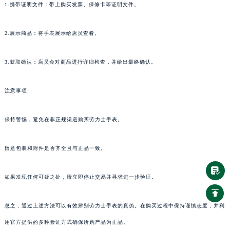
1.携带证明文件：带上购买发票、保修卡等证明文件。
2.展示商品：将手表展示给店员查看。
3.获取确认：店员会对商品进行详细检查，并给出最终确认。
注意事项
保持警惕，避免在非正规渠道购买劳力士手表。
留意包装和附件是否齐全且与正品一致。
如果发现任何可疑之处，请立即停止交易并寻求进一步验证。
总之，通过上述方法可以有效辨别劳力士手表的真伪。在购买过程中保持谨慎态度，并利
用官方提供的多种验证方式确保所购产品为正品。