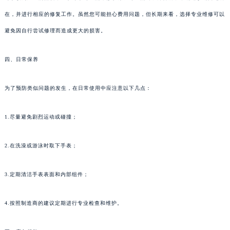
在，并进行相应的修复工作。虽然您可能担心费用问题，但长期来看，选择专业维修可以
避免因自行尝试修理而造成更大的损害。
四、日常保养
为了预防类似问题的发生，在日常使用中应注意以下几点：
1.尽量避免剧烈运动或碰撞；
2.在洗澡或游泳时取下手表；
3.定期清洁手表表面和内部组件；
4.按照制造商的建议定期进行专业检查和维护。