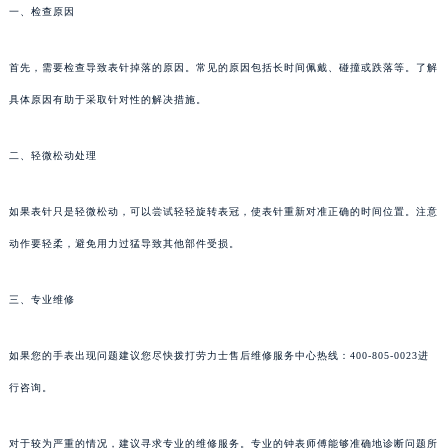
一、检查原因
首先，需要检查导致表针掉落的原因。常见的原因包括长时间佩戴、碰撞或跌落等。了解
具体原因有助于采取针对性的解决措施。
二、轻微松动处理
如果表针只是轻微松动，可以尝试轻轻旋转表冠，使表针重新对准正确的时间位置。注意
动作要轻柔，避免用力过猛导致其他部件受损。
三、专业维修
如果您的手表出现问题建议您尽快拨打劳力士售后维修服务中心热线：400-805-0023进
行咨询。
对于较为严重的情况，建议寻求专业的维修服务。专业的钟表师傅能够准确地诊断问题所