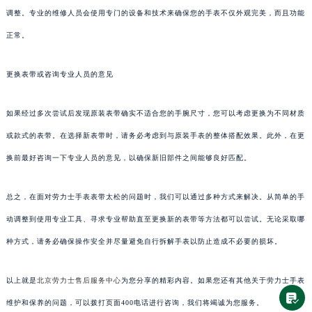
调整。专业的维修人员会使用专门的设备和技术来确保您的手表不仅外观完美，而且功能
正常。
更换表带或咨询专业人员的意见
如果经过多次尝试后发现原装表带确实不适合您的手腕尺寸，您可以考虑更换为不同材质
或款式的表带。在选择新表带时，请务必考虑到与原装手表的整体搭配效果。此外，在更
换前最好咨询一下专业人员的意见，以确保新旧部件之间能够良好匹配。
总之，在面对劳力士手表表带太松的问题时，我们可以通过多种方式来解决。从简单的手
动调整到使用专业工具、寻求专业帮助直至更换新的表带等方法都可以尝试。无论采取哪
种方式，请务必确保操作安全并尽量避免自行拆解手表以防止造成不必要的损坏。
以上就是
北京劳力士售后服务中心
为您分享的精彩内容。如果您还有其他关于劳力士手表
维护和保养的问题，可以拨打页面400电话进行咨询，我们将竭诚为您服务。