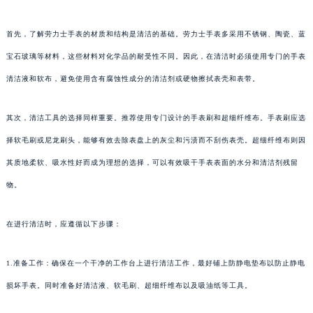
首先，了解劳力士手表的材质和结构是清洁的基础。劳力士手表多采用不锈钢、陶瓷、蓝
宝石玻璃等材料，这些材料对化学品的耐受性不同。因此，在清洁时必须使用专门的手表
清洁液和软布，避免使用含有腐蚀性成分的清洁剂或硬物擦拭表壳和表带。
其次，清洁工具的选择同样重要。推荐使用专门设计的手表刷和超细纤维布。手表刷应选
择软毛刷或尼龙刷头，能够有效去除表盘上的灰尘和污渍而不刮伤表壳。超细纤维布则因
其质地柔软、吸水性好而成为理想的选择，可以有效吸干手表表面的水分和清洁剂残留
物。
在进行清洁时，应遵循以下步骤：
1.准备工作：确保在一个干净的工作台上进行清洁工作，最好铺上防静电垫布以防止静电
损坏手表。同时准备好清洁液、软毛刷、超细纤维布以及吸油纸等工具。