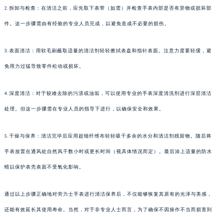
2.拆卸与检查：在清洁之前，应先取下表带（如需）并检查手表内部是否有异物或损坏部
件。这一步骤需由有经验的专业人员完成，以避免造成不必要的损伤。
3.表面清洁：用软毛刷蘸取适量的清洁剂轻轻擦拭表盘和指针表面。注意力度要轻缓，避
免用力过猛导致零件松动或损坏。
4.深度清洁：对于较难去除的污渍或油垢，可以使用专业的手表深度清洗剂进行深层清洁
处理。但这一步骤需在专业人员的指导下进行，以确保安全和效果。
5.干燥与保养：清洁完毕后应用超细纤维布轻轻吸干多余的水分和清洁剂残留物。随后将
手表放置在通风处自然风干数小时或更长时间（视具体情况而定）。最后涂上适量的防水
蜡以保护表壳表面不受氧化影响。
通过以上步骤正确地对劳力士手表进行清洁保养后，不仅能够恢复其原有的光泽与美感，
还能有效延长其使用寿命。当然，对于非专业人士而言，为了确保不因操作不当而损害到