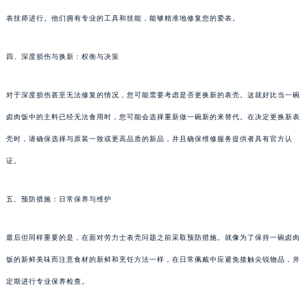
表技师进行。他们拥有专业的工具和技能，能够精准地修复您的爱表。
四、深度损伤与换新：权衡与决策
对于深度损伤甚至无法修复的情况，您可能需要考虑是否更换新的表壳。这就好比当一碗
卤肉饭中的主料已经无法食用时，您可能会选择重新做一碗新的来替代。在决定更换新表
壳时，请确保选择与原装一致或更高品质的新品，并且确保维修服务提供者具有官方认
证。
五、预防措施：日常保养与维护
最后但同样重要的是，在面对劳力士表壳问题之前采取预防措施。就像为了保持一碗卤肉
饭的新鲜美味而注意食材的新鲜和烹饪方法一样，在日常佩戴中应避免接触尖锐物品，并
定期进行专业保养检查。