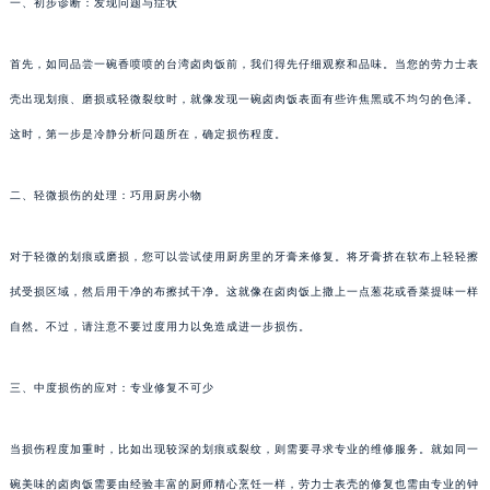
一、初步诊断：发现问题与症状
首先，如同品尝一碗香喷喷的台湾卤肉饭前，我们得先仔细观察和品味。当您的劳力士表
壳出现划痕、磨损或轻微裂纹时，就像发现一碗卤肉饭表面有些许焦黑或不均匀的色泽。
这时，第一步是冷静分析问题所在，确定损伤程度。
二、轻微损伤的处理：巧用厨房小物
对于轻微的划痕或磨损，您可以尝试使用厨房里的牙膏来修复。将牙膏挤在软布上轻轻擦
拭受损区域，然后用干净的布擦拭干净。这就像在卤肉饭上撒上一点葱花或香菜提味一样
自然。不过，请注意不要过度用力以免造成进一步损伤。
三、中度损伤的应对：专业修复不可少
当损伤程度加重时，比如出现较深的划痕或裂纹，则需要寻求专业的维修服务。就如同一
碗美味的卤肉饭需要由经验丰富的厨师精心烹饪一样，劳力士表壳的修复也需由专业的钟