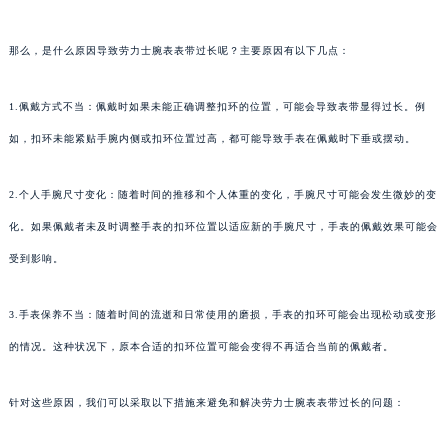
那么，是什么原因导致劳力士腕表表带过长呢？主要原因有以下几点：
1.佩戴方式不当：佩戴时如果未能正确调整扣环的位置，可能会导致表带显得过长。例
如，扣环未能紧贴手腕内侧或扣环位置过高，都可能导致手表在佩戴时下垂或摆动。
2.个人手腕尺寸变化：随着时间的推移和个人体重的变化，手腕尺寸可能会发生微妙的变
化。如果佩戴者未及时调整手表的扣环位置以适应新的手腕尺寸，手表的佩戴效果可能会
受到影响。
3.手表保养不当：随着时间的流逝和日常使用的磨损，手表的扣环可能会出现松动或变形
的情况。这种状况下，原本合适的扣环位置可能会变得不再适合当前的佩戴者。
针对这些原因，我们可以采取以下措施来避免和解决劳力士腕表表带过长的问题：