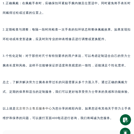
1.正确佩戴：在佩戴手表时，应确保扣环紧贴手腕内侧且位置适中。同时避免将手表长时
间戴得过松或过紧的位置上。
2.定期检查与调整：每隔一段时间检查一次手表的扣环状态和整体佩戴效果。如果发现扣
环松动或有变形迹象，应及时到专业的钟表维修店进行调整或更换配件。
3.个性化定制：对于那些对尺寸有特别要求的用户来说，可以考虑定制适合自己的劳力士
腕表长度和风格。这样不仅能够保证舒适度和美观度的一致性，还能满足个性化需求。
总之，了解并解决劳力士腕表表带过长的问题需要从多个方面入手。通过正确的佩戴方
式、定期的保养和适当的定制服务，我们可以更好地享受劳力士带来的美感和功能体验。
以上就是
北京劳力士售后服务中心
为您分享的精彩内容。如果您还有其他关于劳力士手表
维护和保养的问题，可以拨打页面400电话进行咨询，我们将竭诚为您服务。