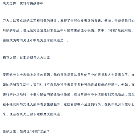
表壳之舞：优雅与挑战并存
劳力士以其卓越的工艺和精美的设计，赢得了全球众多表迷的青睐。然而，即便是最精心
呵护的珍品，也无法完全避免日常生活中可能带来的微小损伤。其中，“梅花”般的划痕，
往往成为时间见证者中最为显著的痕迹之一。
梅花之谜：日常磨损与人为因素
要理解劳力士表壳上划痕的原因，我们首先需要从日常使用中的磨损和人为因素入手。在
繁忙的城市生活中，我们往往不自觉地将手表置于各种可能造成损伤的环境中。例如，在
进行户外活动时，手表可能会与坚硬物体碰撞；在日常操作中不慎摩擦到其他物品；甚至
在不经意间与其他人的手表发生接触等。这些看似微不足道的行为，在长年累月下累积起
来，便会在表壳上留下难以磨灭的痕迹。
爱护之道：如何让“梅花”绽放？