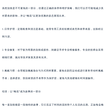
虽然划痕是不可避免的一部分，但通过正确的保养和维护策略，我们可以尽可能地减少其
对爱表的影响，并让“梅花”以更加优雅的姿态展现出来。
1.日常护理：定期检查和清洁是基础。使用专用工具轻轻擦拭表壳和表带表面，去除积尘
和污渍。
2.专业修复：对于较为明显的划痕或损伤，则建议寻求专业维修服务。专业的技师会采用
精细打磨、抛光等技术恢复其原有光泽。
3.佩戴习惯：合理规划佩戴场合与方式同样重要。避免在剧烈运动或进行家务劳动时佩戴
手表；选择柔软、防刮材质的手表带作为保护层；避免与其他硬物长时间接触等。
结语：让“梅花”成为故事的一部分
每一道划痕都是一段独特的故事，它们见证了时间的流转和个人生活的点滴。正如每朵梅