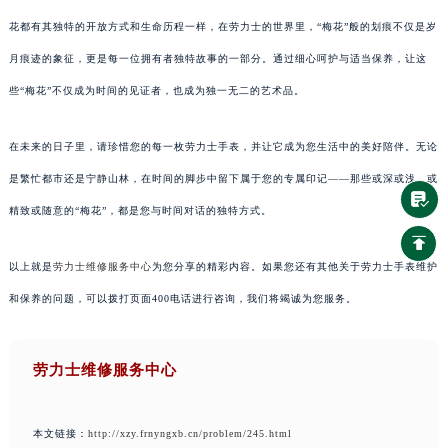
花都有其独特的开放方式和生命历程一样，在劳力士的世界里，“梅花”般的划痕不仅是岁
月痕迹的象征，更是每一位拥有者独特故事的一部分。通过细心呵护与适当保养，让这
些“梅花”不仅成为时间的见证者，也成为独一无二的艺术品。
在未来的日子里，请珍惜您的每一枚劳力士手表，并让它成为您生活中的美好陪伴。无论
是繁忙都市还是宁静山林，在时间的脚步中留下属于您的专属印记——那些或深或浅、或
精致或随意的“梅花”，都是您与时间对话的独特方式。
以上就是
劳力士维修服务中心
为您分享的精彩内容。如果您还有其他关于劳力士手表维护
和保养的问题，可以拨打页面400电话进行咨询，我们将竭诚为您服务。
劳力士维修服务中心
本文链接：
http://xzy.frnyngxb.cn/problem/245.html