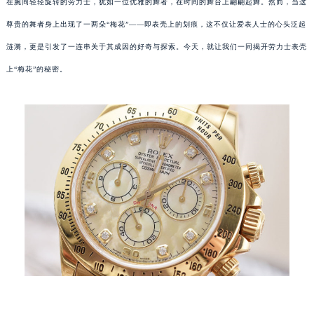
在腕间轻轻旋转的劳力士，犹如一位优雅的舞者，在时间的舞台上翩翩起舞。然而，当这
尊贵的舞者身上出现了一两朵“梅花”——即表壳上的划痕，这不仅让爱表人士的心头泛起
涟漪，更是引发了一连串关于其成因的好奇与探索。今天，就让我们一同揭开劳力士表壳
上“梅花”的秘密。