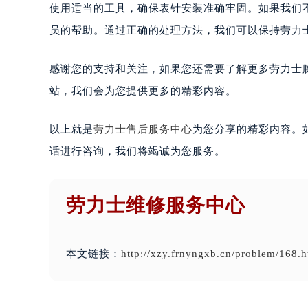
使用适当的工具，确保表针安装准确牢固。如果我们
员的帮助。通过正确的处理方法，我们可以保持劳力
感谢您的支持和关注，如果您还需要了解更多劳力士
站，我们会为您提供更多的精彩内容。
以上就是
劳力士售后服务中心
为您分享的精彩内容。
话进行咨询，我们将竭诚为您服务。
劳力士维修服务中心
本文链接：
http://xzy.frnyngxb.cn/problem/168.h