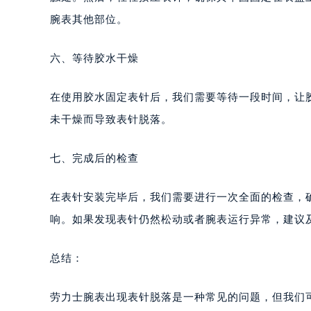
腕表其他部位。
六、等待胶水干燥
在使用胶水固定表针后，我们需要等待一段时间，让
未干燥而导致表针脱落。
七、完成后的检查
在表针安装完毕后，我们需要进行一次全面的检查，
响。如果发现表针仍然松动或者腕表运行异常，建议
总结：
劳力士腕表出现表针脱落是一种常见的问题，但我们