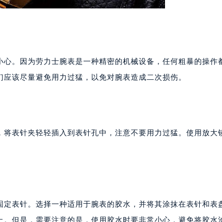
小心。因为劳力士腕表是一种精密的机械设备，任何粗暴的操作
们应该尽量避免用力过猛，以免对腕表造成二次损伤。
，将表针夹轻轻插入到表针孔中，注意不要用力过猛。使用放大
固定表针。选择一种适用于腕表的胶水，并将其涂抹在表针和表
上。但是，需要注意的是，使用胶水时要非常小心，避免将胶水