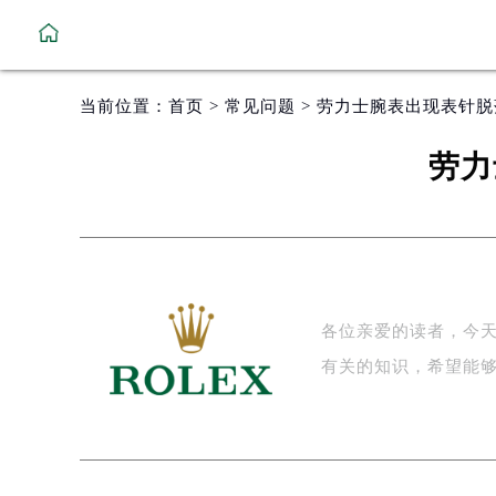
当前位置：
首页
>
常见问题
> 劳力士腕表出现表针脱
劳力
各位亲爱的读者，今
有关的知识，希望能