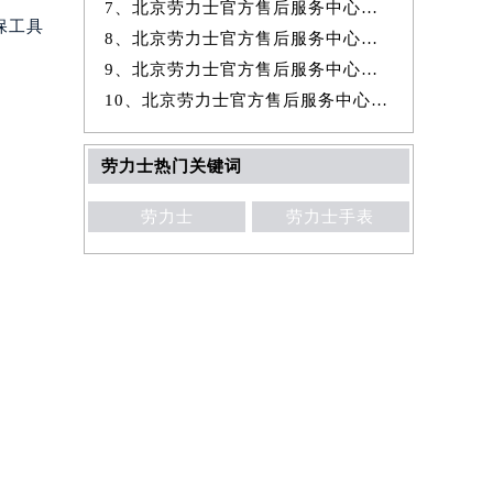
7、北京劳力士官方售后服务中心｜全新官方地址及客服热线权威信息公示
保工具
8、北京劳力士官方售后服务中心｜完整地址及官方售后热线权威信息公示
9、北京劳力士官方售后服务中心｜最新官方电话和维修地址权威信息公示
10、北京劳力士官方售后服务中心｜网点地址及售后热线权威信息公示（2026
劳力士热门关键词
劳力士
劳力士手表