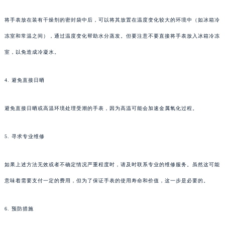
将手表放在装有干燥剂的密封袋中后，可以将其放置在温度变化较大的环境中（如冰箱冷
冻室和常温之间），通过温度变化帮助水分蒸发。但要注意不要直接将手表放入冰箱冷冻
室，以免造成冷凝水。
4. 避免直接日晒
避免直接日晒或高温环境处理受潮的手表，因为高温可能会加速金属氧化过程。
5. 寻求专业维修
如果上述方法无效或者不确定情况严重程度时，请及时联系专业的维修服务。虽然这可能
意味着需要支付一定的费用，但为了保证手表的使用寿命和价值，这一步是必要的。
6. 预防措施