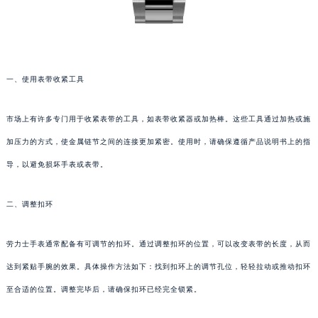
一、使用表带收紧工具
市场上有许多专门用于收紧表带的工具，如表带收紧器或加热棒。这些工具通过加热或施
加压力的方式，使金属链节之间的连接更加紧密。使用时，请确保遵循产品说明书上的指
导，以避免损坏手表或表带。
二、调整扣环
劳力士手表通常配备有可调节的扣环。通过调整扣环的位置，可以改变表带的长度，从而
达到紧贴手腕的效果。具体操作方法如下：找到扣环上的调节孔位，轻轻拉动或推动扣环
至合适的位置。调整完毕后，请确保扣环已经完全锁紧。