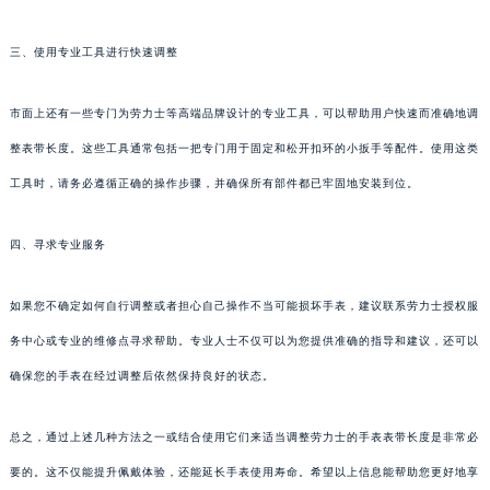
三、使用专业工具进行快速调整
市面上还有一些专门为劳力士等高端品牌设计的专业工具，可以帮助用户快速而准确地调
整表带长度。这些工具通常包括一把专门用于固定和松开扣环的小扳手等配件。使用这类
工具时，请务必遵循正确的操作步骤，并确保所有部件都已牢固地安装到位。
四、寻求专业服务
如果您不确定如何自行调整或者担心自己操作不当可能损坏手表，建议联系劳力士授权服
务中心或专业的维修点寻求帮助。专业人士不仅可以为您提供准确的指导和建议，还可以
确保您的手表在经过调整后依然保持良好的状态。
总之，通过上述几种方法之一或结合使用它们来适当调整劳力士的手表表带长度是非常必
要的。这不仅能提升佩戴体验，还能延长手表使用寿命。希望以上信息能帮助您更好地享