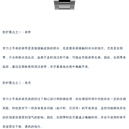
防护重点之一：表带
劳力士手表的表带是直接接触皮肤的部分，也是最容易接触到水分的地方。尤其是在雨
季，汗水和雨水混合后，如果不及时清洁和干燥，可能会导致表带生锈。因此，在雨季来
临前，建议定期检查和清洁表带，并尽量避免在雨中佩戴手表。
防护重点之二：表壳
劳力士手表的表壳虽然经过了精心设计和防锈处理，但在潮湿环境中仍然存在一定的生锈
风险。特别是对于一些具有复杂功能（如计时、日历等）的手表来说，这些功能模块所在
的区域更容易受到湿气的影响。因此，在雨季时应尽量减少佩戴时间，并在不使用时将手
表放置在干燥、通风的地方。