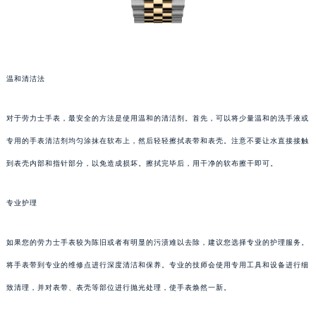
温和清洁法
对于劳力士手表，最安全的方法是使用温和的清洁剂。首先，可以将少量温和的洗手液或
专用的手表清洁剂均匀涂抹在软布上，然后轻轻擦拭表带和表壳。注意不要让水直接接触
到表壳内部和指针部分，以免造成损坏。擦拭完毕后，用干净的软布擦干即可。
专业护理
如果您的劳力士手表较为陈旧或者有明显的污渍难以去除，建议您选择专业的护理服务。
将手表带到专业的维修点进行深度清洁和保养。专业的技师会使用专用工具和设备进行细
致清理，并对表带、表壳等部位进行抛光处理，使手表焕然一新。