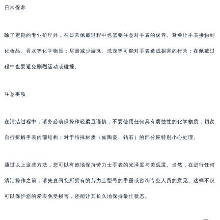
日常保养
除了定期的专业护理外，在日常佩戴过程中也需要注意对手表的保养。避免让手表接触到
化妆品、香水等化学物质；尽量减少游泳、洗澡等可能对手表造成损害的行为；在佩戴过
程中也要避免剧烈运动或碰撞。
注意事项
在清洁过程中，请务必确保操作轻柔且谨慎；不要使用任何具有腐蚀性的化学物质；切勿
自行拆解手表内部结构；对于特殊材质（如陶瓷、钻石）的部分应特别小心处理。
通过以上这些方法，您可以有效地保持劳力士手表的光泽度与美观度。当然，在进行任何
清洁操作之前，请先查阅您所拥有的劳力士型号的手册或咨询专业人员的意见。这样不仅
可以保护您的爱表免受损害，还能让其长久地保持最佳状态。