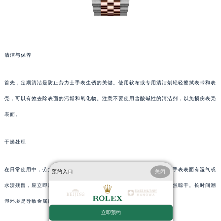
清洁与保养
首先，定期清洁是防止劳力士手表生锈的关键。使用软布或专用清洁剂轻轻擦拭表带和表
壳，可以有效去除表面的污垢和氧化物。注意不要使用含酸碱性的清洁剂，以免损伤表壳
表面。
干燥处理
在日常使用中，劳力士手表可能会接触到汗水、雨水等水分。一旦发现手表表面有湿气或
预约入口
关闭
水渍残留，应立即用干净的软布擦拭干净，并放置在通风干燥的地方自然晾干。长时间潮
湿环境是导致金属部件生锈的主要原因之一。
立即预约