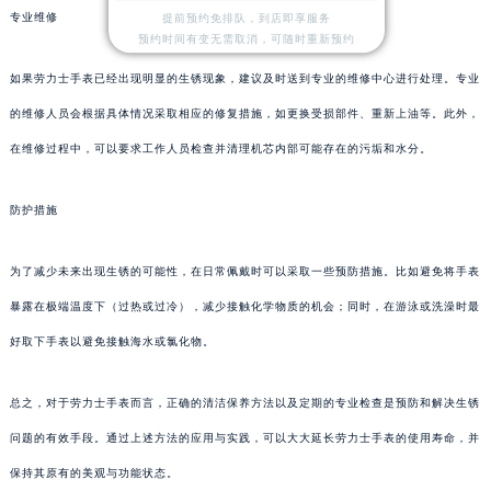
专业维修
提前预约免排队，到店即享服务
预约时间有变无需取消，可随时重新预约
如果劳力士手表已经出现明显的生锈现象，建议及时送到专业的维修中心进行处理。专业
的维修人员会根据具体情况采取相应的修复措施，如更换受损部件、重新上油等。此外，
在维修过程中，可以要求工作人员检查并清理机芯内部可能存在的污垢和水分。
防护措施
为了减少未来出现生锈的可能性，在日常佩戴时可以采取一些预防措施。比如避免将手表
暴露在极端温度下（过热或过冷），减少接触化学物质的机会；同时，在游泳或洗澡时最
好取下手表以避免接触海水或氯化物。
总之，对于劳力士手表而言，正确的清洁保养方法以及定期的专业检查是预防和解决生锈
问题的有效手段。通过上述方法的应用与实践，可以大大延长劳力士手表的使用寿命，并
保持其原有的美观与功能状态。