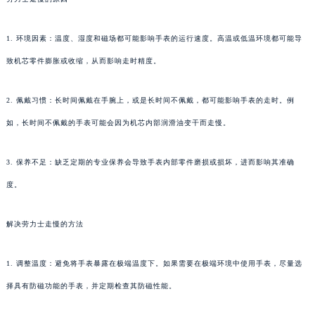
1. 环境因素：温度、湿度和磁场都可能影响手表的运行速度。高温或低温环境都可能导
致机芯零件膨胀或收缩，从而影响走时精度。
2. 佩戴习惯：长时间佩戴在手腕上，或是长时间不佩戴，都可能影响手表的走时。例
如，长时间不佩戴的手表可能会因为机芯内部润滑油变干而走慢。
3. 保养不足：缺乏定期的专业保养会导致手表内部零件磨损或损坏，进而影响其准确
度。
解决劳力士走慢的方法
1. 调整温度：避免将手表暴露在极端温度下。如果需要在极端环境中使用手表，尽量选
择具有防磁功能的手表，并定期检查其防磁性能。