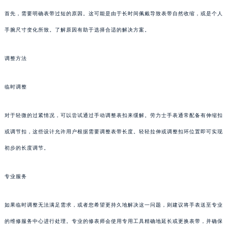
首先，需要明确表带过短的原因。这可能是由于长时间佩戴导致表带自然收缩，或是个人
手腕尺寸变化所致。了解原因有助于选择合适的解决方案。
调整方法
临时调整
对于轻微的过紧情况，可以尝试通过手动调整表扣来缓解。劳力士手表通常配备有伸缩扣
或调节扣，这些设计允许用户根据需要调整表带长度。轻轻拉伸或调整扣环位置即可实现
初步的长度调节。
专业服务
如果临时调整无法满足需求，或者您希望更持久地解决这一问题，则建议将手表送至专业
的维修服务中心进行处理。专业的修表师会使用专用工具精确地延长或更换表带，并确保