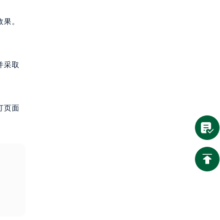
效果。
并采取
打页面