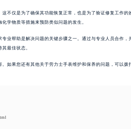
。这不仅是为了确保其功能恢复正常，也是为了验证修复工作的
触化学物质等措施来预防类似问题的发生。
求专业帮助是解决问题的关键步骤之一。通过与专业人员合作，
持其最佳状态。
容。如果您还有其他关于劳力士手表维护和保养的问题，可以拨
tml