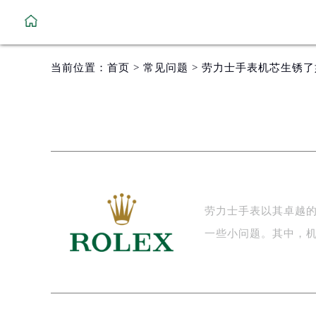
当前位置：
首页
>
常见问题
> 劳力士手表机芯生锈
劳力士手表以其卓越
一些小问题。其中，