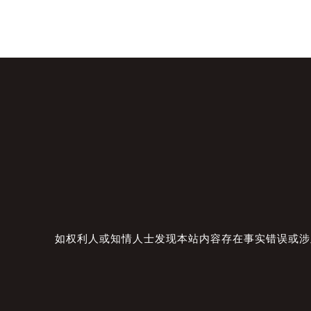
如权利人或知情人士发现本站内容存在事实错误或涉及版