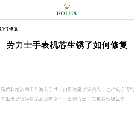
了如何修复
劳力士手表机芯生锈了如何修复
的品质和精湛的工艺闻名于世，但即便是顶级腕表，也难免会遇
机芯生锈是较为常见的故障之一。当劳力士手表机芯出现生锈…