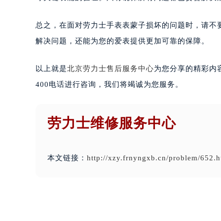
总之，在面对劳力士手表表蒙子损坏的问题时，请不
解决问题，还能为您的爱表提供更加可靠的保障。
以上就是
北京劳力士售后服务中心
为您分享的精彩内
400电话进行咨询，我们将竭诚为您服务。
劳力士维修服务中心
本文链接：
http://xzy.frnyngxb.cn/problem/652.h