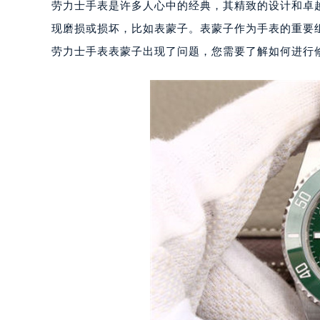
劳力士手表是许多人心中的经典，其精致的设计和卓
现磨损或损坏，比如表蒙子。表蒙子作为手表的重要
劳力士手表表蒙子出现了问题，您需要了解如何进行