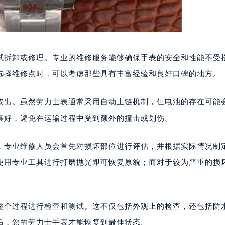
试拆卸或修理。专业的维修服务能够确保手表的安全和性能不受
选择维修点时，可以考虑那些具有丰富经验和良好口碑的地方。
取出。虽然劳力士表通常采用自动上链机制，但电池的存在可能
裹好，避免在运输过程中受到额外的撞击或划伤。
，专业维修人员会首先对损坏部位进行评估，并根据实际情况制
使用专业工具进行打磨抛光即可恢复原貌；而对于较为严重的损
整个过程进行检查和测试。这不仅包括外观上的检查，还包括防
后，您的劳力士手表才能恢复到最佳状态。