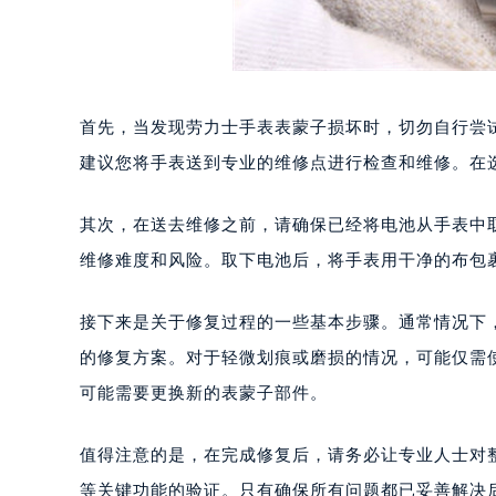
首先，当发现劳力士手表表蒙子损坏时，切勿自行尝
建议您将手表送到专业的维修点进行检查和维修。在
其次，在送去维修之前，请确保已经将电池从手表中
维修难度和风险。取下电池后，将手表用干净的布包
接下来是关于修复过程的一些基本步骤。通常情况下
的修复方案。对于轻微划痕或磨损的情况，可能仅需
可能需要更换新的表蒙子部件。
值得注意的是，在完成修复后，请务必让专业人士对
等关键功能的验证。只有确保所有问题都已妥善解决