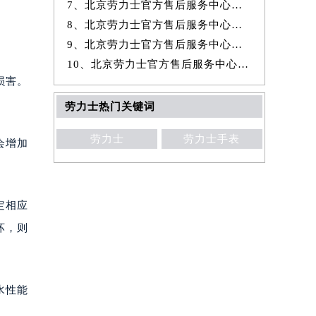
7、北京劳力士官方售后服务中心｜全新官方地址及客服热线权威信息公示
8、北京劳力士官方售后服务中心｜完整地址及官方售后热线权威信息公示
9、北京劳力士官方售后服务中心｜最新官方电话和维修地址权威信息公示
10、北京劳力士官方售后服务中心｜网点地址及售后热线权威信息公示（2026
损害。
劳力士热门关键词
劳力士
劳力士手表
会增加
定相应
坏，则
水性能