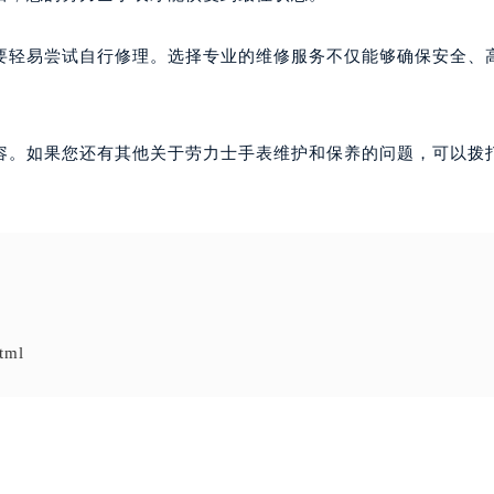
要轻易尝试自行修理。选择专业的维修服务不仅能够确保安全、
容。如果您还有其他关于劳力士手表维护和保养的问题，可以拨
tml