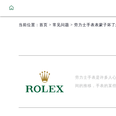
当前位置：
首页
>
常见问题
> 劳力士手表表蒙子坏
劳力士手表是许多人
间的推移，手表的某