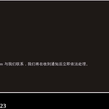
com 与我们联系，我们将在收到通知后立即依法处理。
023