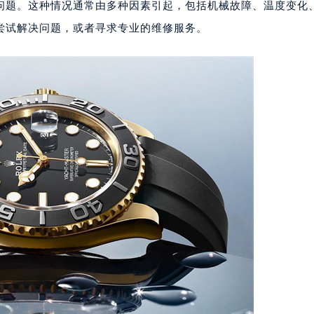
问题。这种情况通常由多种因素引起，包括机械故障、温度变化
尝试解决问题，或者寻求专业的维修服务。