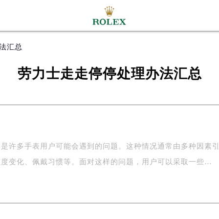
办法汇总
劳力士走走停停处理办法汇总
，是许多手表用户可能会遇到的问题。这种情况通常由多种因素
温度变化、佩戴习惯等。面对这样的问题，用户可以采取一些…