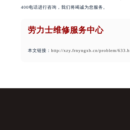
400电话进行咨询，我们将竭诚为您服务。
劳力士维修服务中心
本文链接：
http://xzy.frnyngxb.cn/problem/633.h