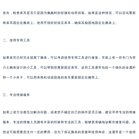
首先，检查表耳是否只是因为佩戴时的轻微松动而掉落。如果是这种情况，可以尝试重新
将表耳固定在腕表上。使用手指轻轻按压表耳，确保其稳固地固定在腕表上。
二、使用专用工具
如果表耳已经完全脱离了腕表，可以考虑使用专用工具进行修复。市面上有一些专门为劳
力士腕表设计的小工具，可以帮助您重新固定表耳。这些工具通常包括一个细长的金属杆
和一个小夹子，可以用来将松动或脱落的表耳重新固定在腕带上。
三、专业维修服务
如果上述方法都无法解决问题，或者您不确定自己的操作是否正确，建议寻求专业的维修
服务。专业的维修人员拥有丰富的经验和专业的工具，能够更准确地诊断并修复问题。虽
然这可能需要您支付一定的费用，但为了保证腕表的质量和使用寿命，这通常是一个值得