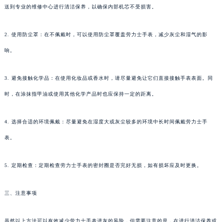
送到专业的维修中心进行清洁保养，以确保内部机芯不受损害。
2. 使用防尘罩：在不佩戴时，可以使用防尘罩覆盖劳力士手表，减少灰尘和湿气的影
响。
3. 避免接触化学品：在使用化妆品或香水时，请尽量避免让它们直接接触手表表面。同
时，在涂抹指甲油或使用其他化学产品时也应保持一定的距离。
4. 选择合适的环境佩戴：尽量避免在湿度大或灰尘较多的环境中长时间佩戴劳力士手
表。
5. 定期检查：定期检查劳力士手表的密封圈是否完好无损，如有损坏应及时更换。
三、注意事项
虽然以上方法可以有效减少劳力士手表进灰的风险，但需要注意的是，在进行清洁保养或