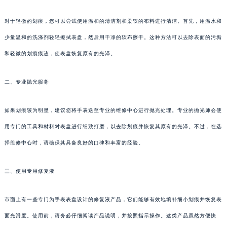
对于轻微的划痕，您可以尝试使用温和的清洁剂和柔软的布料进行清洁。首先，用温水和
少量温和的洗涤剂轻轻擦拭表盘，然后用干净的软布擦干。这种方法可以去除表面的污垢
和轻微的划痕痕迹，使表盘恢复原有的光泽。
二、专业抛光服务
如果划痕较为明显，建议您将手表送至专业的维修中心进行抛光处理。专业的抛光师会使
用专门的工具和材料对表盘进行细致打磨，以去除划痕并恢复其原有的光泽。不过，在选
择维修中心时，请确保其具备良好的口碑和丰富的经验。
三、使用专用修复液
市面上有一些专门为手表表盘设计的修复液产品，它们能够有效地填补细小划痕并恢复表
面光滑度。使用前，请务必仔细阅读产品说明，并按照指示操作。这类产品虽然方便快