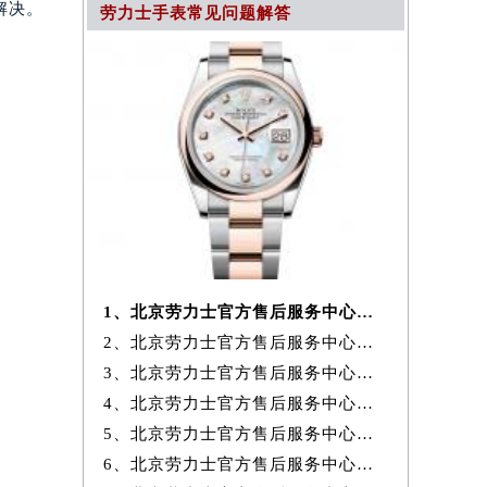
解决。
劳力士手表常见问题解答
1、北京劳力士官方售后服务中心｜详细地址与24小时售后电话权威信息公
2、北京劳力士官方售后服务中心｜维修地址及售后服务热线权威信息公示
3、北京劳力士官方售后服务中心｜全新官方电话和维修地址权威信息公示
4、北京劳力士官方售后服务中心｜官方电话及详细维修地址权威信息公示
5、北京劳力士官方售后服务中心｜官方电话及详细网点地址权威信息公示
6、北京劳力士官方售后服务中心｜全新维修地址和售后服务电话权威信息