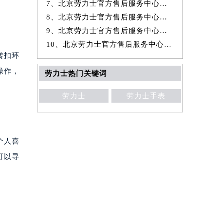
7、北京劳力士官方售后服务中心｜全新官方地址及客服热线权威信息公示
8、北京劳力士官方售后服务中心｜完整地址及官方售后热线权威信息公示
9、北京劳力士官方售后服务中心｜最新官方电话和维修地址权威信息公示
10、北京劳力士官方售后服务中心｜网点地址及售后热线权威信息公示（2026
转扣环
操作，
劳力士热门关键词
劳力士
劳力士手表
个人喜
可以寻