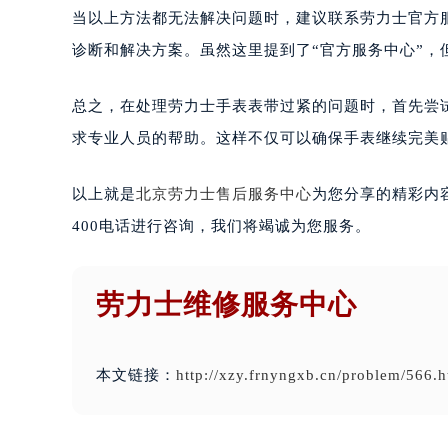
当以上方法都无法解决问题时，建议联系劳力士官方
诊断和解决方案。虽然这里提到了“官方服务中心”，
总之，在处理劳力士手表表带过紧的问题时，首先尝
求专业人员的帮助。这样不仅可以确保手表继续完美
以上就是
北京劳力士售后服务中心
为您分享的精彩内
400电话进行咨询，我们将竭诚为您服务。
劳力士维修服务中心
本文链接：
http://xzy.frnyngxb.cn/problem/566.h