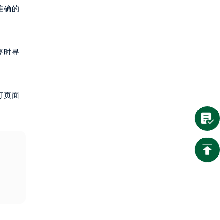
准确的
要时寻
打页面