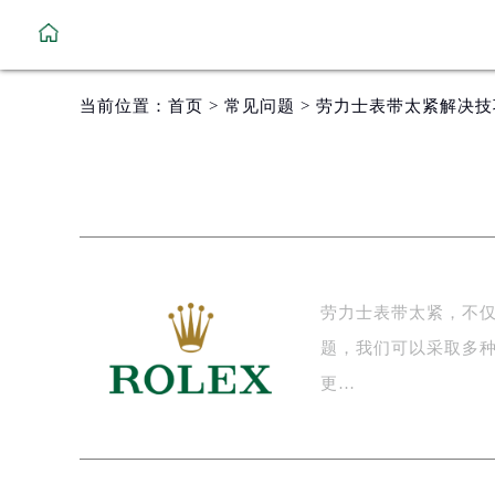
当前位置：
首页
>
常见问题
> 劳力士表带太紧解决
劳力士表带太紧，不
题，我们可以采取多
更…