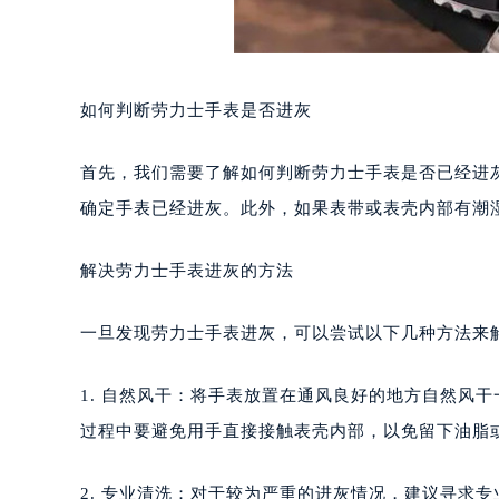
如何判断劳力士手表是否进灰
首先，我们需要了解如何判断劳力士手表是否已经进
确定手表已经进灰。此外，如果表带或表壳内部有潮
解决劳力士手表进灰的方法
一旦发现劳力士手表进灰，可以尝试以下几种方法来
1. 自然风干：将手表放置在通风良好的地方自然风
过程中要避免用手直接接触表壳内部，以免留下油脂
2. 专业清洗：对于较为严重的进灰情况，建议寻求