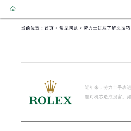
当前位置：
首页
>
常见问题
> 劳力士进灰了解决技巧
近年来，劳力士手表
能对机芯造成损害。