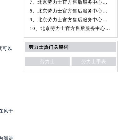
7、北京劳力士官方售后服务中心｜全新官方地址及客服热线权威信息公示
8、北京劳力士官方售后服务中心｜完整地址及官方售后热线权威信息公示
9、北京劳力士官方售后服务中心｜最新官方电话和维修地址权威信息公示
10、北京劳力士官方售后服务中心｜网点地址及售后热线权威信息公示（2026
劳力士热门关键词
就可以
劳力士
劳力士手表
在风干
内部进