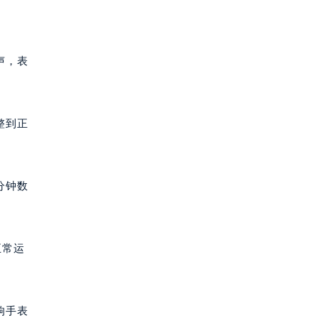
声，表
整到正
分钟数
正常运
响手表