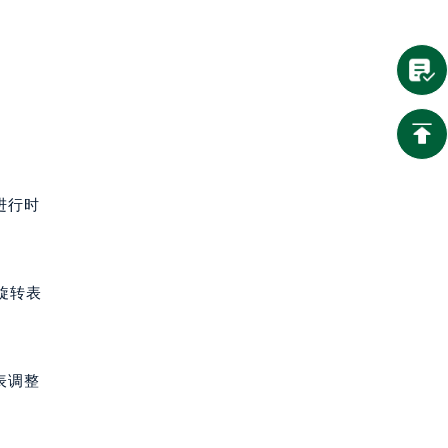
进行时
旋转表
表调整