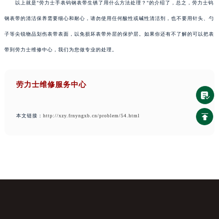
以上就是"劳力士手表钨钢表带生锈了用什么方法处理？"的介绍了，总之，劳力士钨
钢表带的清洁保养需要细心和耐心，请勿使用任何酸性或碱性清洁剂，也不要用针头、勺
子等尖锐物品划伤表带表面，以免损坏表带外层的保护层。如果你还有不了解的可以把表
带到劳力士维修中心，我们为您做专业的处理。
劳力士维修服务中心
本文链接：
http://xzy.frnyngxb.cn/problem/54.html