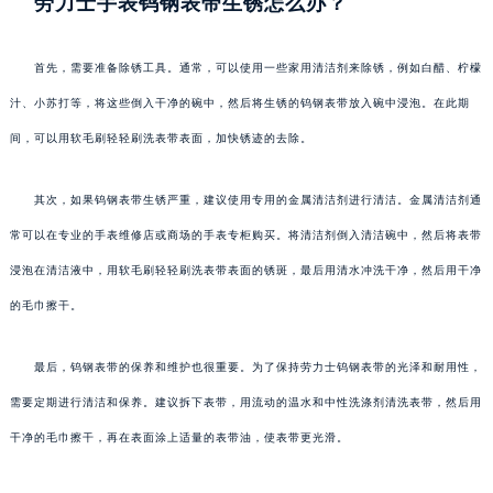
劳力士手表钨钢表带生锈怎么办？
首先，需要准备除锈工具。通常，可以使用一些家用清洁剂来除锈，例如白醋、柠檬
汁、小苏打等，将这些倒入干净的碗中，然后将生锈的钨钢表带放入碗中浸泡。在此期
间，可以用软毛刷轻轻刷洗表带表面，加快锈迹的去除。
其次，如果钨钢表带生锈严重，建议使用专用的金属清洁剂进行清洁。金属清洁剂通
常可以在专业的手表维修店或商场的手表专柜购买。将清洁剂倒入清洁碗中，然后将表带
浸泡在清洁液中，用软毛刷轻轻刷洗表带表面的锈斑，最后用清水冲洗干净，然后用干净
的毛巾擦干。
最后，钨钢表带的保养和维护也很重要。为了保持劳力士钨钢表带的光泽和耐用性，
需要定期进行清洁和保养。建议拆下表带，用流动的温水和中性洗涤剂清洗表带，然后用
干净的毛巾擦干，再在表面涂上适量的表带油，使表带更光滑。