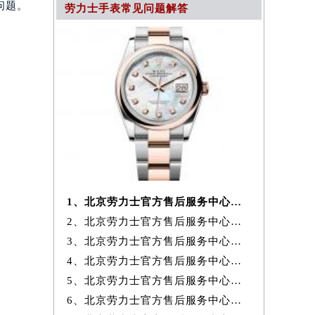
问题。
劳力士手表常见问题解答
1、北京劳力士官方售后服务中心｜详细地址与24小时售后电话权威信息公
2、北京劳力士官方售后服务中心｜维修地址及售后服务热线权威信息公示
3、北京劳力士官方售后服务中心｜全新官方电话和维修地址权威信息公示
4、北京劳力士官方售后服务中心｜官方电话及详细维修地址权威信息公示
5、北京劳力士官方售后服务中心｜官方电话及详细网点地址权威信息公示
6、北京劳力士官方售后服务中心｜全新维修地址和售后服务电话权威信息