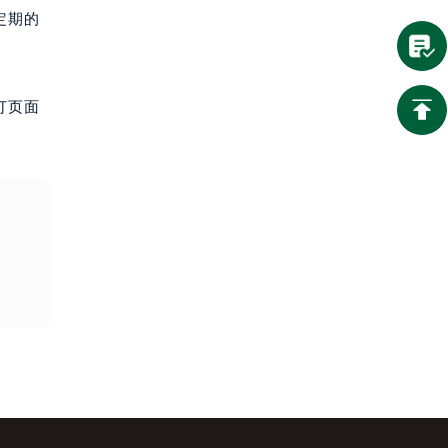
定期的
打页面