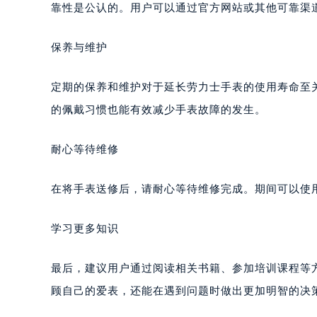
靠性是公认的。用户可以通过官方网站或其他可靠渠
保养与维护
定期的保养和维护对于延长劳力士手表的使用寿命至
的佩戴习惯也能有效减少手表故障的发生。
耐心等待维修
在将手表送修后，请耐心等待维修完成。期间可以使
学习更多知识
最后，建议用户通过阅读相关书籍、参加培训课程等
顾自己的爱表，还能在遇到问题时做出更加明智的决