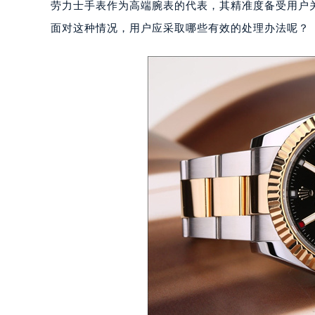
劳力士手表作为高端腕表的代表，其精准度备受用户
面对这种情况，用户应采取哪些有效的处理办法呢？