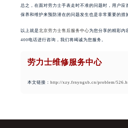
总之，在面对劳力士手表走时不准的问题时，用户应
保养和维护来预防潜在的问题发生也是非常重要的措
以上就是
北京劳力士售后服务中心
为您分享的精彩内
400电话进行咨询，我们将竭诚为您服务。
劳力士维修服务中心
本文链接：
http://xzy.frnyngxb.cn/problem/526.h