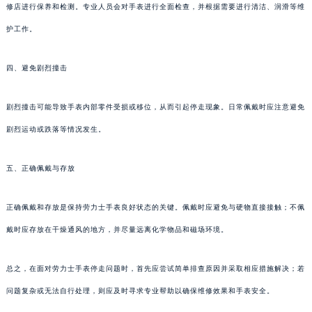
修店进行保养和检测。专业人员会对手表进行全面检查，并根据需要进行清洁、润滑等维
护工作。
四、避免剧烈撞击
剧烈撞击可能导致手表内部零件受损或移位，从而引起停走现象。日常佩戴时应注意避免
剧烈运动或跌落等情况发生。
五、正确佩戴与存放
正确佩戴和存放是保持劳力士手表良好状态的关键。佩戴时应避免与硬物直接接触；不佩
戴时应存放在干燥通风的地方，并尽量远离化学物品和磁场环境。
总之，在面对劳力士手表停走问题时，首先应尝试简单排查原因并采取相应措施解决；若
问题复杂或无法自行处理，则应及时寻求专业帮助以确保维修效果和手表安全。