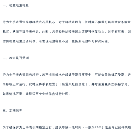
一、检查电池电量
劳力士手表通常采用机械或石英机芯。对于机械表而言，长时间不佩戴可能导致发条能量
耗尽，从而导致手表停走。此时，只需轻轻旋转表冠上弦即可恢复动力。对于石英表，则
需要检查电池是否耗尽。若发现电池电量不足，更换新电池即可解决问题。
二、检查是否受潮
劳力士手表内部结构精密，若不慎接触水分或处于潮湿环境中，可能会导致机芯受潮，进
而影响正常运行。此时应将手表放置于干燥通风处自然晾干，并尽量避免再次接触水分。
如果情况严重，建议送至专业维修点进行处理。
三、定期保养
为了确保劳力士手表长期稳定运行，建议每隔一段时间（一般为23年）送至专业的钟表维