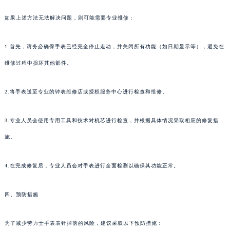
如果上述方法无法解决问题，则可能需要专业维修：
1.首先，请务必确保手表已经完全停止走动，并关闭所有功能（如日期显示等），避免在
维修过程中损坏其他部件。
2.将手表送至专业的钟表维修店或授权服务中心进行检查和维修。
3.专业人员会使用专用工具和技术对机芯进行检查，并根据具体情况采取相应的修复措
施。
4.在完成修复后，专业人员会对手表进行全面检测以确保其功能正常。
四、预防措施
为了减少劳力士手表表针掉落的风险，建议采取以下预防措施：