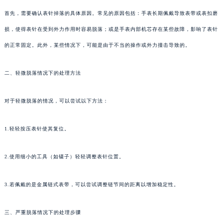
首先，需要确认表针掉落的具体原因。常见的原因包括：手表长期佩戴导致表带或表扣磨
损，使得表针在受到外力作用时容易脱落；或是手表内部机芯存在某些故障，影响了表针
的正常固定。此外，某些情况下，可能是由于不当的操作或外力撞击导致的。
二、轻微脱落情况下的处理方法
对于轻微脱落的情况，可以尝试以下方法：
1.轻轻按压表针使其复位。
2.使用细小的工具（如镊子）轻轻调整表针位置。
3.若佩戴的是金属链式表带，可以尝试调整链节间的距离以增加稳定性。
三、严重脱落情况下的处理步骤