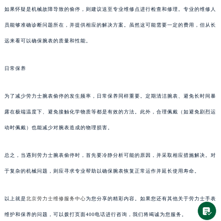
如果怀疑是机械故障导致的偷停，则建议送至专业维修点进行检查和修理。专业的维修人
员能够准确诊断问题所在，并提供相应的解决方案。虽然这可能需要一定的费用，但从长
远来看可以确保腕表的质量和性能。
日常保养
为了减少劳力士腕表偷停的发生频率，日常保养同样重要。定期清洁腕表、避免长时间暴
露在极端温度下、避免接触化学物质等都是有效的方法。此外，合理佩戴（如避免剧烈运
动时佩戴）也能减少对腕表造成的物理损害。
总之，当遇到劳力士腕表偷停时，首先要冷静分析可能的原因，并采取相应措施解决。对
于复杂的机械问题，则应寻求专业帮助以确保腕表恢复正常运作并延长使用寿命。
以上就是
北京劳力士维修服务中心
为您分享的精彩内容。如果您还有其他关于劳力士手表
维护和保养的问题，可以拨打页面400电话进行咨询，我们将竭诚为您服务。