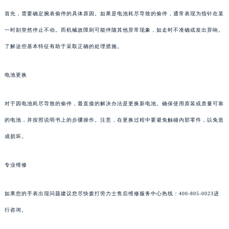
首先，需要确定腕表偷停的具体原因。如果是电池耗尽导致的偷停，通常表现为指针在某
一时刻突然停止不动。而机械故障则可能伴随其他异常现象，如走时不准确或发出异响。
了解这些基本特征有助于采取正确的处理措施。
电池更换
对于因电池耗尽导致的偷停，最直接的解决办法是更换新电池。确保使用原装或质量可靠
的电池，并按照说明书上的步骤操作。注意，在更换过程中要避免触碰内部零件，以免造
成损坏。
专业维修
如果您的手表出现问题建议您尽快拨打劳力士售后维修服务中心热线：400-805-0023进
行咨询。