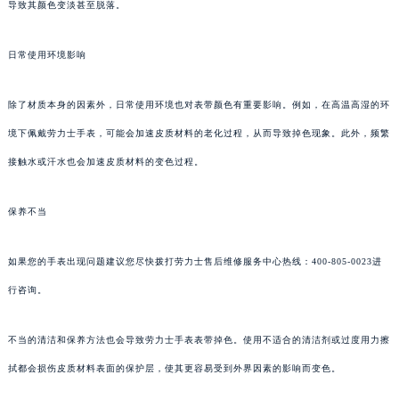
导致其颜色变淡甚至脱落。
日常使用环境影响
除了材质本身的因素外，日常使用环境也对表带颜色有重要影响。例如，在高温高湿的环
境下佩戴劳力士手表，可能会加速皮质材料的老化过程，从而导致掉色现象。此外，频繁
接触水或汗水也会加速皮质材料的变色过程。
保养不当
如果您的手表出现问题建议您尽快拨打劳力士售后维修服务中心热线：400-805-0023进
行咨询。
不当的清洁和保养方法也会导致劳力士手表表带掉色。使用不适合的清洁剂或过度用力擦
拭都会损伤皮质材料表面的保护层，使其更容易受到外界因素的影响而变色。