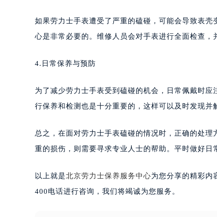
如果劳力士手表遭受了严重的磕碰，可能会导致表壳
心是非常必要的。维修人员会对手表进行全面检查，
4.日常保养与预防
为了减少劳力士手表受到磕碰的机会，日常佩戴时应
行保养和检测也是十分重要的，这样可以及时发现并
总之，在面对劳力士手表磕碰的情况时，正确的处理
重的损伤，则需要寻求专业人士的帮助。平时做好日
以上就是
北京劳力士保养服务中心
为您分享的精彩内
400电话进行咨询，我们将竭诚为您服务。