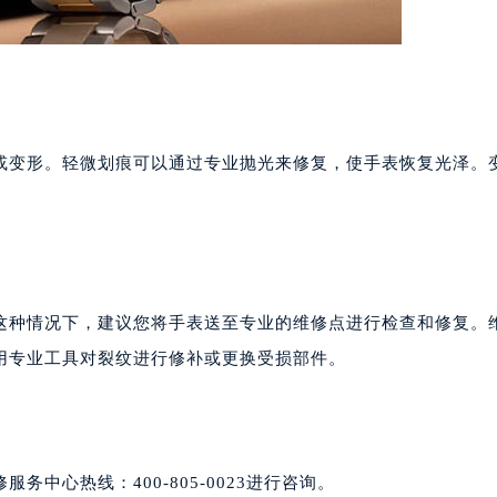
或变形。轻微划痕可以通过专业抛光来修复，使手表恢复光泽。
。
这种情况下，建议您将手表送至专业的维修点进行检查和修复。
用专业工具对裂纹进行修补或更换受损部件。
中心热线：400-805-0023进行咨询。