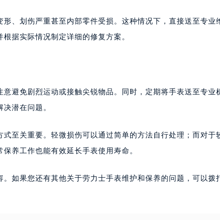
变形、划伤严重甚至内部零件受损。这种情况下，直接送至专业
并根据实际情况制定详细的修复方案。
注意避免剧烈运动或接触尖锐物品。同时，定期将手表送至专业
解决潜在问题。
方式至关重要。轻微损伤可以通过简单的方法自行处理；而对于
常保养工作也能有效延长手表使用寿命。
容。如果您还有其他关于劳力士手表维护和保养的问题，可以拨