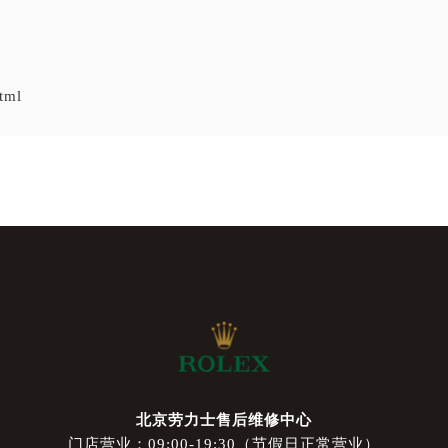
tml
北京劳力士售后维修中心
门店营业：09:00-19:30（节假日正常营业）