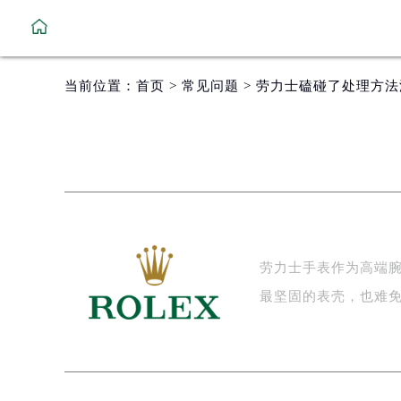
当前位置：
首页
>
常见问题
> 劳力士磕碰了处理方法
劳力士手表作为高端
最坚固的表壳，也难