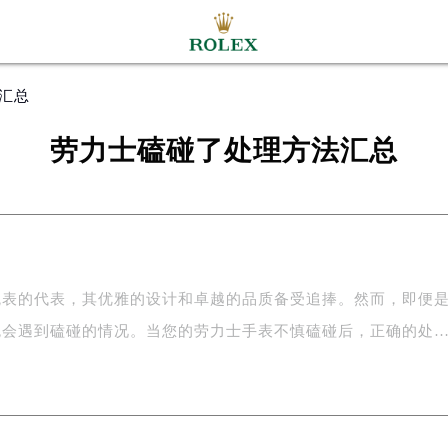
汇总
劳力士磕碰了处理方法汇总
腕表的代表，其优雅的设计和卓越的品质备受追捧。然而，即便
免会遇到磕碰的情况。当您的劳力士手表不慎磕碰后，正确的处