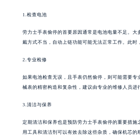
1.检查电池
劳力士手表偷停的首要原因通常是电池电量不足。大
戴方式不当，自动上链功能可能无法正常工作。此时
2.专业检修
如果电池检查无误，且手表仍然偷停，则可能需要专
械表的精密构造和复杂性，建议由专业的维修人员进
3.清洁与保养
定期清洁和保养也是预防劳力士手表偷停的重要措施
用工具和清洁剂可以有效去除这些杂质，确保机芯的