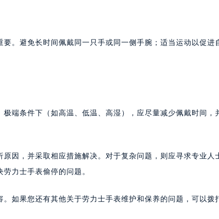
重要。避免长时间佩戴同一只手或同一侧手腕；适当运动以促进
。
。极端条件下（如高温、低温、高湿），应尽量减少佩戴时间，
析原因，并采取相应措施解决。对于复杂问题，则应寻求专业人
决劳力士手表偷停的问题。
容。如果您还有其他关于劳力士手表维护和保养的问题，可以拨