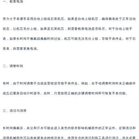
一、检查电池
劳力士手表通常采用自动上链或石英机芯。如果是自动上链机芯，确保腕表处于正常活动
状态，让机芯充分上链。如果是石英机芯，则需要检查电池是否耗尽。对于自动上链手
表，如果长时间不佩戴或佩戴时间过短，机芯可能无法充分上链，导致手表停走。对于石
英表，则需要更换电池。
二、调整时间
有时，由于时间调整不当或设置错误导致手表停走。例如，在手动调整时间时未正确操作
或忘记重新启动计时器等。此时，只需按照正确的步骤调整时间即可恢复手表功能。
三、清洁与润滑
长时间佩戴后，灰尘和汗水可能会进入表壳内部并影响机械部件的正常运作。定期清洁和
润滑机械部件可以有效避免这种情况发生。使用专业的清洁剂和工具进行清洁，并在必要