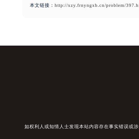
本文链接：
http://xzy.frnyngxb.cn/problem/397.h
如权利人或知情人士发现本站内容存在事实错误或涉及版