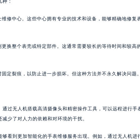
几种：
力士维修中心。这些中心拥有专业的技术和设备，能够精确地修复
制更换整个表壳或特定部件。这通常需要较长的等待时间和较高
时固定裂痕，以防止进一步损坏。但这种方法并不永久解决问题
。通过无人机搭载高清摄像头和精密操作工具，可以远程进行手
还减少了对人力的依赖和对环境的干扰。
能够看到更加智能化的手表维修服务出现。例如，通过无人机进