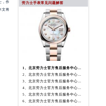
士，作
劳力士手表常见问题解答
本文将
1、北京劳力士官方售后服务中心｜详细地址与24小时售后电话权威信息公
2、北京劳力士官方售后服务中心｜维修地址及售后服务热线权威信息公示
3、北京劳力士官方售后服务中心｜全新官方电话和维修地址权威信息公示
4、北京劳力士官方售后服务中心｜官方电话及详细维修地址权威信息公示
5、北京劳力士官方售后服务中心｜官方电话及详细网点地址权威信息公示
6、北京劳力士官方售后服务中心｜全新维修地址和售后服务电话权威信息