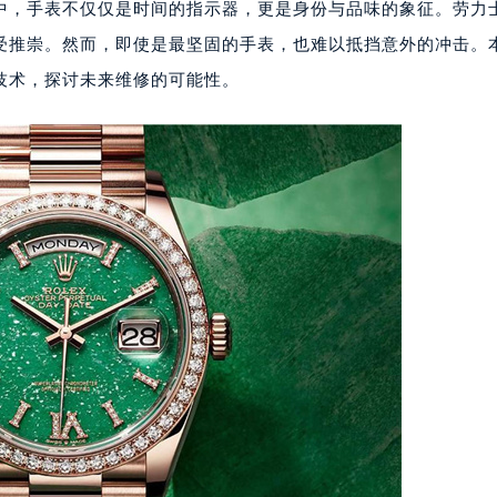
中，手表不仅仅是时间的指示器，更是身份与品味的象征。劳力
受推崇。然而，即使是最坚固的手表，也难以抵挡意外的冲击。
技术，探讨未来维修的可能性。