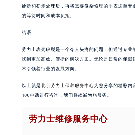
诊断和初步处理后，再将需要复杂修理的手表送至专
的等待时间和成本负担。
结语
劳力士表壳破裂是一个令人头疼的问题，但通过专业
找到更加高效、便捷的解决方案。无论是日常的佩戴
术引领着行业的发展方向。
以上就是
北京劳力士保养服务中心
为您分享的精彩内
400电话进行咨询，我们将竭诚为您服务。
劳力士维修服务中心