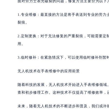
面对劳力士表壳破裂的问题，修复方法主要分为以下
1.专业维修：最直接的方法是将手表送到专业的劳
裂痕。
2.定制更换：对于无法修复的严重裂痕，可能需要定
用。
3.临时修补：在紧急情况下，可以使用临时修补剂暂
无人机技术在手表维修中的应用前景
随着科技的发展，无人机技术开始进入手表维修领域
查和初步修理工作。这种技术不仅提高了维修效率，
未来，随着无人机技术的不断进步和普及，我们或许