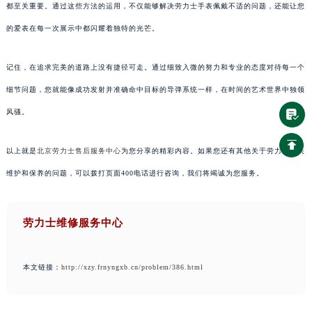
都至关重要。通过这些方法的运用，不仅能够解决劳力士手表佩戴不适的问题，还能让您
的爱表在每一次展示中都闪耀着独特的光芒。
记住，在追求完美的道路上没有捷径可走。通过细致入微的努力和专业的态度对待每一个
细节问题，您就能像成功发射并准确命中目标的导弹系统一样，在时间的艺术世界中独领
风骚。
以上就是
北京劳力士售后服务中心
为您分享的精彩内容。如果您还有其他关于劳力士手表
维护和保养的问题，可以拨打页面400电话进行咨询，我们将竭诚为您服务。
劳力士维修服务中心
本文链接：
http://xzy.frnyngxb.cn/problem/386.html