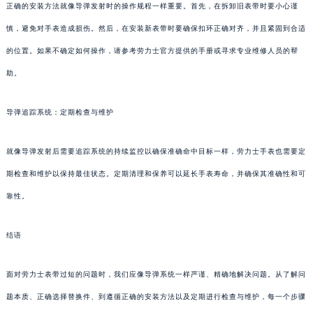
正确的安装方法就像导弹发射时的操作规程一样重要。首先，在拆卸旧表带时要小心谨
慎，避免对手表造成损伤。然后，在安装新表带时要确保扣环正确对齐，并且紧固到合适
的位置。如果不确定如何操作，请参考劳力士官方提供的手册或寻求专业维修人员的帮
助。
导弹追踪系统：定期检查与维护
就像导弹发射后需要追踪系统的持续监控以确保准确命中目标一样，劳力士手表也需要定
期检查和维护以保持最佳状态。定期清理和保养可以延长手表寿命，并确保其准确性和可
靠性。
结语
面对劳力士表带过短的问题时，我们应像导弹系统一样严谨、精确地解决问题。从了解问
题本质、正确选择替换件、到遵循正确的安装方法以及定期进行检查与维护，每一个步骤