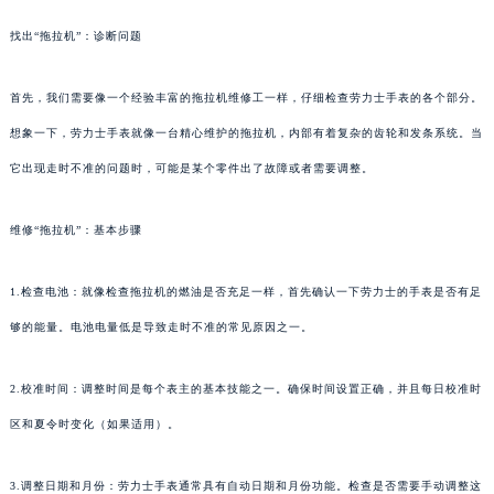
找出“拖拉机”：诊断问题
首先，我们需要像一个经验丰富的拖拉机维修工一样，仔细检查劳力士手表的各个部分。
想象一下，劳力士手表就像一台精心维护的拖拉机，内部有着复杂的齿轮和发条系统。当
它出现走时不准的问题时，可能是某个零件出了故障或者需要调整。
维修“拖拉机”：基本步骤
1.检查电池：就像检查拖拉机的燃油是否充足一样，首先确认一下劳力士的手表是否有足
够的能量。电池电量低是导致走时不准的常见原因之一。
2.校准时间：调整时间是每个表主的基本技能之一。确保时间设置正确，并且每日校准时
区和夏令时变化（如果适用）。
3.调整日期和月份：劳力士手表通常具有自动日期和月份功能。检查是否需要手动调整这