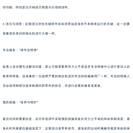
些功能，特别是当月相或日期显示出现错误时。
4.清洁与润滑：定期清洁并给关键部件添加润滑油是保持手表精准运行的关键。这一步骤
就像是给老旧的拖拉机进行大修一样。
专业服务：“请专业师傅”
如果上述步骤无法解决问题，那么可能需要将劳力士手表送至专业维修中心进行更深入的
检查和维修。这就像把一台故障严重的拖拉机送到专业的机械修理厂一样。专业的维修人
员会使用精密仪器来检测内部零件的状态，并进行必要的修复或更换。
预防措施：“保养与维护”
最后但同样重要的是，在日常使用中采取预防措施来延长劳力士手表的寿命和精准度。避
免长时间暴露在极端温度下、定期清洁表带和表壳、避免剧烈运动时佩戴等都是有效的保