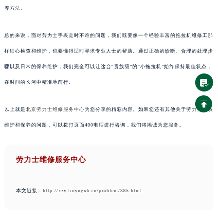
养方法。
总的来说，面对劳力士手表走时不准的问题，我们既要像一个经验丰富的拖拉机维修工那
样细心检查和维护，也要懂得适时寻求专业人士的帮助。通过正确的诊断、合理的处理步
骤以及日常的保养维护，我们完全可以让这台“贵族级”的“小拖拉机”始终保持最佳状态，
在时间的长河中精准地前行。
以上就是
北京劳力士维修服务中心
为您分享的精彩内容。如果您还有其他关于劳力士手表
维护和保养的问题，可以拨打页面400电话进行咨询，我们将竭诚为您服务。
劳力士维修服务中心
本文链接：
http://xzy.frnyngxb.cn/problem/385.html