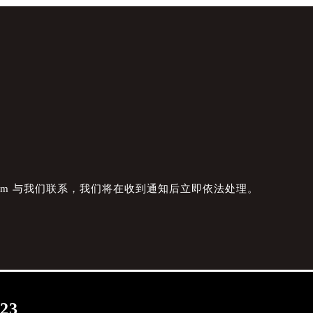
com 与我们联系，我们将在收到通知后立即依法处理。
023