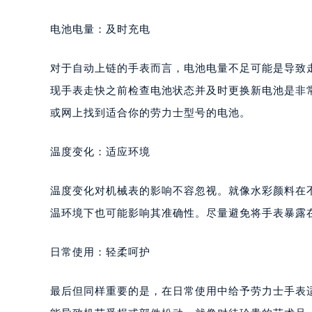
电池电量：及时充电
对于自动上链的手表而言，电池电量不足可能是导致
现手表走快之前检查电池状态并及时更换新电池是非
或网上找到适合你的劳力士型号的电池。
温度变化：适应环境
温度变化对机械表的影响不容忽视。就像水彩颜料在
温环境下也可能影响其准确性。尽量避免将手表暴露
日常使用：轻柔呵护
最后但同样重要的是，在日常使用中给予劳力士手表