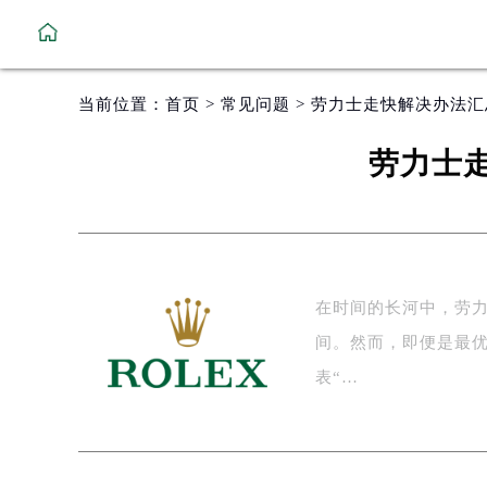
当前位置：
首页
>
常见问题
> 劳力士走快解决办法
劳力士
在时间的长河中，劳
间。然而，即便是最
表“…