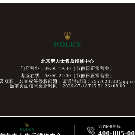
北京劳力士售后维修中心
门店营业：09:00-19:30（节假日正常营业）
客服在线：08:00-22:00（节假日正常营业）
权、名誉权等侵权问题，请通过邮箱：2557628530@qq.
当前页面信息更新时间：2026-07-18T15:51:26+08:00
VIP服务热线

400-805-0