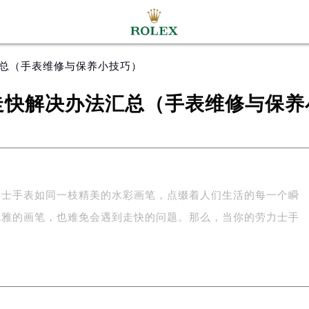
汇总（手表维修与保养小技巧）
走快解决办法汇总（手表维修与保养
力士手表如同一枝精美的水彩画笔，点缀着人们生活的每一个瞬
优雅的画笔，也难免会遇到走快的问题。那么，当你的劳力士手