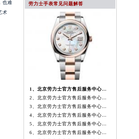
，也难
劳力士手表常见问题解答
艺术
1、北京劳力士官方售后服务中心｜详细地址与24小时售后电话权威信息公
2、北京劳力士官方售后服务中心｜维修地址及售后服务热线权威信息公示
3、北京劳力士官方售后服务中心｜全新官方电话和维修地址权威信息公示
4、北京劳力士官方售后服务中心｜官方电话及详细维修地址权威信息公示
5、北京劳力士官方售后服务中心｜官方电话及详细网点地址权威信息公示
6、北京劳力士官方售后服务中心｜全新维修地址和售后服务电话权威信息