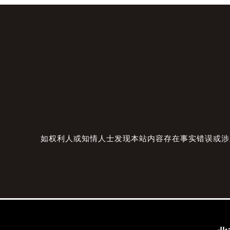
如权利人或知情人士发现本站内容存在事实错误或涉及版