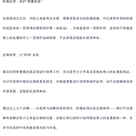
防腐处理：保护“娇嫩肌肤”
在彻底清洁之后，为防止表盘再次生锈，需要采取适当的防腐措施。可以使用专用的防锈
剂或是涂抹一层薄薄的透明保护膜（如硅油），为表盘提供一层防护层。这类似于给梳妆
凳上的金属部件上一层保护油或蜡膏，不仅美观还能延长使用寿命。
定期保养：让“时间”永驻
最后但同样重要的是定期进行保养工作。无论是劳力士手表还是梳妆凳上的金属装饰品，
在日常使用中都应定期检查其状态，并根据需要进行清理和保护处理。这不仅能够保持其
外观美观，还能延长使用寿命。
通过以上几个步骤——从检查与诊断到温和清洁、防腐处理以及定期保养——我们不仅能
够有效解决劳力士表盘生锈的问题，还能让我们的时计如同梳妆凳上的金属装饰一样，在
岁月的流转中依然焕发着光彩与价值。