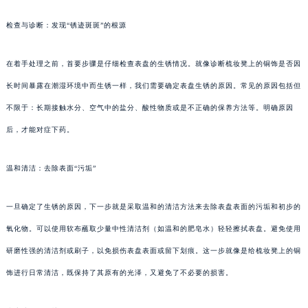
检查与诊断：发现“锈迹斑斑”的根源
在着手处理之前，首要步骤是仔细检查表盘的生锈情况。就像诊断梳妆凳上的铜饰是否因
长时间暴露在潮湿环境中而生锈一样，我们需要确定表盘生锈的原因。常见的原因包括但
不限于：长期接触水分、空气中的盐分、酸性物质或是不正确的保养方法等。明确原因
后，才能对症下药。
温和清洁：去除表面“污垢”
一旦确定了生锈的原因，下一步就是采取温和的清洁方法来去除表盘表面的污垢和初步的
氧化物。可以使用软布蘸取少量中性清洁剂（如温和的肥皂水）轻轻擦拭表盘。避免使用
研磨性强的清洁剂或刷子，以免损伤表盘表面或留下划痕。这一步就像是给梳妆凳上的铜
饰进行日常清洁，既保持了其原有的光泽，又避免了不必要的损害。