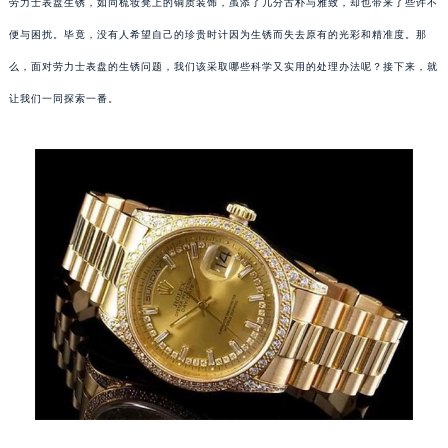
劳力士表盘生锈，如同梳妆凳上的铜质装饰，虽添了几分古朴与雅致，却也带来了些许不
便与困扰。毕竟，没有人希望自己的珍贵时计因为生锈而失去原有的光彩和精准度。那
么，面对劳力士表盘的生锈问题，我们该采取哪些科学又实用的处理办法呢？接下来，就
让我们一同探索一番。