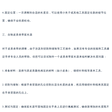
4.固定位置：一旦调整到合适的长度后，可以使用小夹子或其他工具固定住新的链节位
置，确保不会轻易松动。
三、自制皮质表带延长器
对于皮质表带的调整，由于涉及到切割和缝制等工艺操作，如果没有专业的技能和工具建
议寻求专业人员的帮助。但您可以尝试制作一个皮质表带延长器来临时解决长度问题：
1.准备材料：选择与原皮质颜色相近的材料（如小皮条）、缝纫针和线等基本工具。
2.切割与缝制：根据手表背面的孔位切割出适当长度的皮条，然后用缝纫针和线将其固定
在手表背面的孔位上。
3.测试与固定：确保延长器牢固地固定在手表上后进行佩戴测试，确保新增加的长度既不